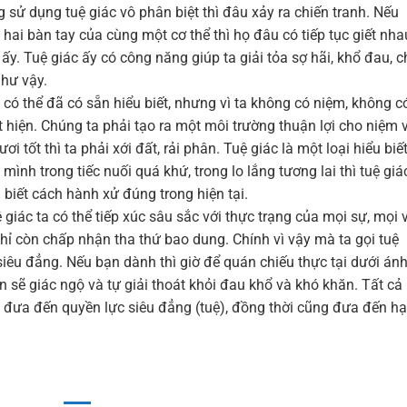
 sử dụng tuệ giác vô phân biệt thì đâu xảy ra chiến tranh. Nếu
ai bàn tay của cùng một cơ thể thì họ đâu có tiếp tục giết nha
 ấy. Tuệ giác ấy có công năng giúp ta giải tỏa sợ hãi, khổ đau, c
như vậy.
a có thể đã có sẵn hiểu biết, nhưng vì ta không có niệm, không c
t hiện. Chúng ta phải tạo ra một môi trường thuận lợi cho niệm 
tốt thì ta phải xới đất, rải phân. Tuệ giác là một loại hiểu biế
nh trong tiếc nuối quá khứ, trong lo lắng tương lai thì tuệ giá
 biết cách hành xử đúng trong hiện tại.
 giác ta có thể tiếp xúc sâu sắc với thực trạng của mọi sự, mọi 
chỉ còn chấp nhận tha thứ bao dung. Chính vì vậy mà ta gọi tuệ
siêu đẳng. Nếu bạn dành thì giờ để quán chiếu thực tại dưới án
n sẽ giác ngộ và tự giải thoát khỏi đau khổ và khó khăn. Tất cả
rên đưa đến quyền lực siêu đẳng (tuệ), đồng thời cũng đưa đến h