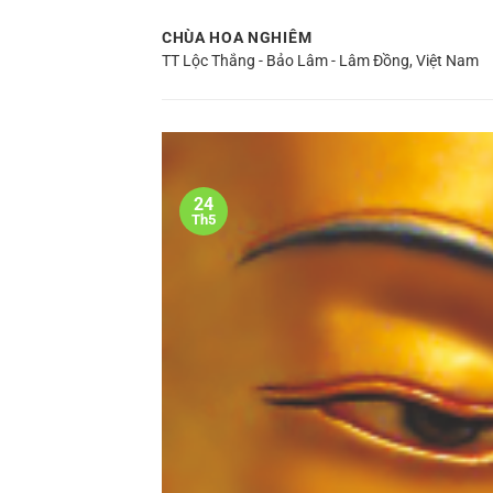
Bỏ
CHÙA HOA NGHIÊM
qua
TT Lộc Thắng - Bảo Lâm - Lâm Đồng, Việt Nam
nội
dung
24
Th5