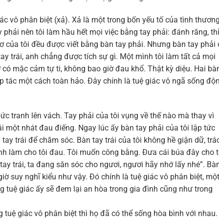
iác vô phân biệt (xả). Xả là một trong bốn yếu tố của tình thươn
 phải nên tôi làm hầu hết mọi việc bằng tay phải: đánh răng, th
hơ của tôi đều được viết bằng bàn tay phải. Nhưng bàn tay phải
ay trái, anh chẳng được tích sự gì. Một mình tôi làm tất cả mọi
iờ có mặc cảm tự ti, không bao giờ đau khổ. Thật kỳ diệu. Hai bà
hợp tác một cách toàn hảo. Đây chính là tuệ giác vô ngã sống độ
c tranh lên vách. Tay phải của tôi vụng về thế nào mà thay vì
ái một nhát đau điếng. Ngay lúc ấy bàn tay phải của tôi lập tức
ay trái để chăm sóc. Bàn tay trái của tôi không hề giận dữ, trá
nh làm cho tôi đau. Tôi muốn công bằng. Đưa cái búa đây cho t
ay trái, ta đang săn sóc cho ngươi, ngươi hãy nhớ lấy nhé”. Bà
giờ suy nghĩ kiểu như vậy. Đó chính là tuệ giác vô phân biệt, mộ
ng tuệ giác ấy sẽ đem lại an hòa trong gia đình cũng như trong
 tuệ giác vô phân biệt thì họ đã có thể sống hòa bình với nhau.