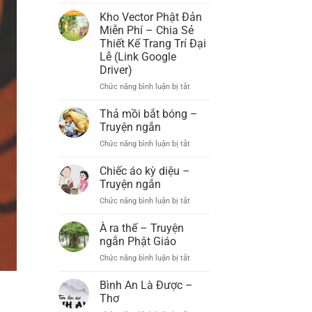
Đạo
Chức
Tràng
Kho Vector Phật Đản
Đại
Xá
Miễn Phí – Chia Sẻ
Lễ
Lợi
Thiết Kế Trang Trí Đại
Phật
Phất
Lễ (Link Google
Đản
(Xã
Driver)
PL.2569
B’Lá,
–
Bảo
Chức năng bình luận bị tắt
ở
DL.2025
Lâm)
Kho
Long
Vector
Thả mồi bắt bóng –
Trọng
Phật
Truyện ngắn
Tổ
Đản
Chức năng bình luận bị tắt
Chức
ở
Miễn
Đại
Thả
Phí
Lễ
mồi
Chiếc áo kỳ diệu –
–
Phật
bắt
Chia
Truyện ngắn
Đản
bóng
Sẻ
Chức năng bình luận bị tắt
ở
PL.2569
–
Thiết
Chiếc
–
Truyện
Kế
áo
À ra thế – Truyện
DL.2025
ngắn
Trang
kỳ
ngắn Phật Giáo
Trí
diệu
Đại
Chức năng bình luận bị tắt
ở
–
Lễ
À
Truyện
(Link
ra
Bình An Là Được –
ngắn
Google
thế
Thơ
Driver)
–