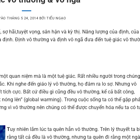
VÀO
THÁNG 5 24, 2014
BỞI
TIẾU NGẠO
 sợ hãi,tuyệt vọng, sân hận và kỳ thị. Năng lượng của định, của
ủa định. Định vô thường và định vô ngã đưa đến tuệ giác vô thư
một quan niệm mà là một tuệ giác. Rất nhiều người trong chúng
c. Khi nghe đến giáo lý vô thường, họ đâm ra lo sợ. Nhưng vô
t tích cực. Bất cứ điều gì cũng đều vô thường, kể cả bất công,
t nóng lên” (global warming). Trong cuộc sống ta có thể gặp phả
hưng vì vô thường nên chúng có thể được chuyển hóa nếu ta có t
T
uy nhiên lắm lúc ta quên hẳn vô thường. Trên lý thuyết ta b
rằng tất cả đều là vô thường, nhưng ta quên đi rằng một ng