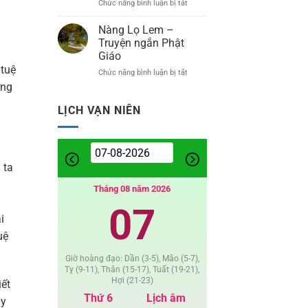
Chức năng bình luận bị tắt
ở
Truyện
Bình
ngắn
An
Nàng Lọ Lem –
Phật
Là
Giáo
Truyện ngắn Phật
Được
Giáo
–
 tuệ
Chức năng bình luận bị tắt
ở
Thơ
Nàng
ờng
Lọ
Lem
LỊCH VẠN NIÊN
–
Truyện
ngắn
Phật
 ta
Giáo
Tháng 08 năm 2026
07
i
uệ
Giờ hoàng đạo: Dần (3-5), Mão (5-7),
Tỵ (9-11), Thân (15-17), Tuất (19-21),
Hợi (21-23)
iết
Thứ 6
Lịch âm
ày