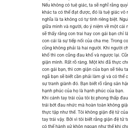
Nếu không có tuệ giác, ta sẽ nghĩ rằng quyề
khác ta có thể đạt được, đó là tuệ giác vô
nghĩa là ta không có tự tính riêng biệt. N
giữa mình và người, do ý niệm về một cái 
sẽ thấy rằng con trai hay con gái bạn chỉ l
con cái là sự tiếp nối của cha mẹ. Trong 
cũng không phải là hai người. Khi người c
khổ thì con cũng đau khổ và ngược lại. Cũn
giận mình. Rất rõ ràng. Một khi đã thực ch
con gái bạn, thì cơn giận của bạn sẽ tiêu 
ngã bạn sẽ biết cần phải làm gì và có thể
sự tranh giành đó. Bạn biết rõ rằng sân h
hạnh phúc của họ là hạnh phúc của bạn.
Khi cánh tay trái của tôi bị phong thấp đa
trái bớt đau nhức mà hoàn toàn không giận 
thực tập như thế. Tôi không giận đệ tử củ
tay trái vậy. Bởi vì tôi biết rằng giận đệ 
có thể hành xử khôn ngoan như thế khi ch