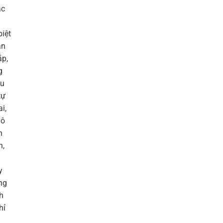
ác
biệt
ạn
ắp,
g
au
tự
i,
vô
n
n,
y
ng
h
hỉ