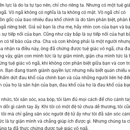
n lực là do ta tự tạo nên, chỉ cho riêng ta. Nhưng có một tuệ gi
 ngã. Vô ngã không có nghĩa là ta không có mặt. Vô ngã chỉ có
guồn gốc của bao nhiêu đau khổ chính là do tâm phân biệt, phân 
ngã riêng biệt. Giả sử bạn là cha mẹ, hãy nhìn con của bạn và b
à sự tiếp nối của bạn. Cũng như cây bắp là sự tiếp nối của hạt b
con có tế bào của cha. Cha và con không phải là một người nhưn
ha nhận ra điều này, ông đã chứng được tuệ giác vô ngã, cha đ
g vậy, giận con mình tức là tự giận mình, giận cha mình tức là 
ứng tuệ giác vô ngã, khi không còn phân biệt giữa bạn và con tra
tan. Bạn đang tranh giành quyền lực nhưng nếu biết quán chiếu 
 chấm dứt đau khổ của chính bạn và của những người liên hệ đế
ận của họ là sân hận của bạn, đau khổ của họ là đau khổ của bạ
u nhức, tôi săn sóc, xoa bóp, tôi làm đủ mọi cách để cho cánh ta
dỗi gì cánh tay ấy. Khi tôi có một đệ tử chưa dễ thương, tôi cũ
a tôi mà chỉ gắng săn sóc người đệ tử ấy như tôi đã săn sóc cán
tử tức là tự giận mình và chẳng giúp ích được gì. Nhưng chúng ta c
úng ta đã thực chứng được tuệ giác vô ngã.