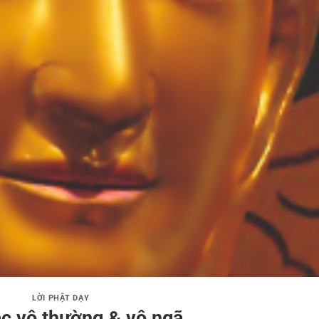
LỜI PHẬT DẠY
ác vô thường & vô ngã