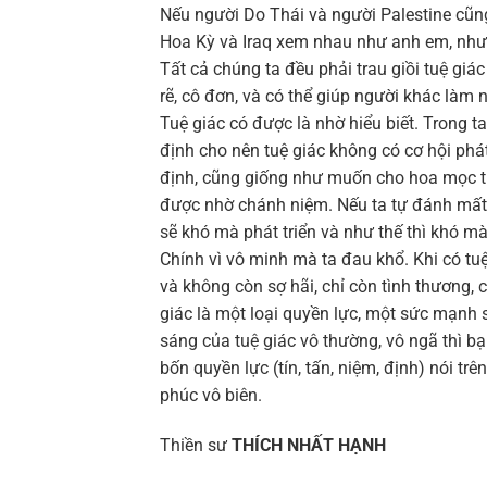
Nếu người Do Thái và người Palestine cũng
Hoa Kỳ và Iraq xem nhau như anh em, như h
Tất cả chúng ta đều phải trau giồi tuệ giác
rẽ, cô đơn, và có thể giúp người khác làm 
Tuệ giác có được là nhờ hiểu biết. Trong t
định cho nên tuệ giác không có cơ hội phá
định, cũng giống như muốn cho hoa mọc tươi 
được nhờ chánh niệm. Nếu ta tự đánh mất mì
sẽ khó mà phát triển và như thế thì khó mà
Chính vì vô minh mà ta đau khổ. Khi có tuệ
và không còn sợ hãi, chỉ còn tình thương, 
giác là một loại quyền lực, một sức mạnh 
sáng của tuệ giác vô thường, vô ngã thì bạ
bốn quyền lực (tín, tấn, niệm, định) nói t
phúc vô biên.
Thiền sư
THÍCH NHẤT HẠNH