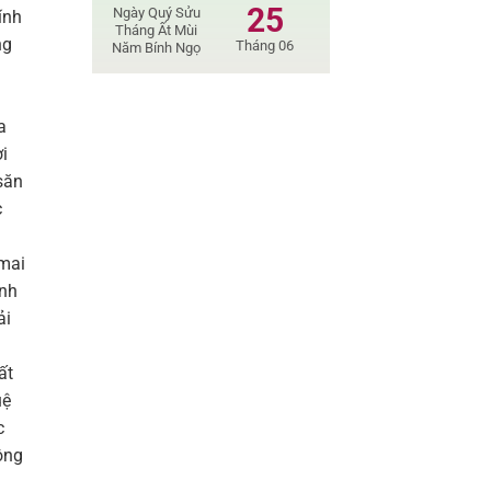
25
Ngày Quý Sửu
ính
Tháng Ất Mùi
ng
Tháng 06
Năm Bính Ngọ
a
ời
săn
c
 mai
ạnh
ải
ất
uệ
c
ông