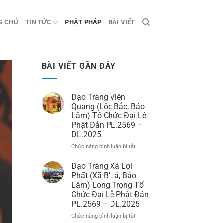
G CHỦ
TIN TỨC
PHẬT PHÁP
BÀI VIẾT
BÀI VIẾT GẦN ĐÂY
Đạo Tràng Viên
Quang (Lộc Bắc, Bảo
Lâm) Tổ Chức Đại Lễ
Phật Đản PL.2569 –
DL.2025
Chức năng bình luận bị tắt
ở
Đạo
Tràng
Đạo Tràng Xá Lợi
Viên
Phất (Xã B’Lá, Bảo
Quang
Lâm) Long Trọng Tổ
(Lộc
Chức Đại Lễ Phật Đản
Bắc,
PL.2569 – DL.2025
Bảo
Lâm)
Chức năng bình luận bị tắt
ở
Tổ