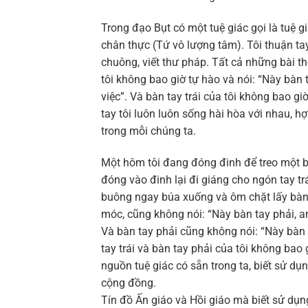
Trong đạo Bụt có một tuệ giác gọi là tuệ g
chân thực (Tứ vô lượng tâm). Tôi thuận tay
chuông, viết thư pháp. Tất cả những bài t
tôi không bao giờ tự hào và nói: “Này bàn t
việc”. Và bàn tay trái của tôi không bao g
tay tôi luôn luôn sống hài hòa với nhau, 
trong mỗi chúng ta.
Một hôm tôi đang đóng đinh để treo một bứ
đóng vào đinh lại đi giáng cho ngón tay tr
buông ngay búa xuống và ôm chặt lấy bàn t
móc, cũng không nói: “Này bàn tay phải, a
Và bàn tay phải cũng không nói: “Này bàn t
tay trái và bàn tay phải của tôi không bao 
nguồn tuệ giác có sẵn trong ta, biết sử dụ
cộng đồng.
Tín đồ Ấn giáo và Hồi giáo mà biết sử dụng