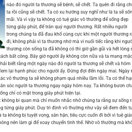
nào đó người ta thương sẽ bệnh, sẽ chết. Ta quên đi rằng ch
ta rồi cũng sẽ chết. Ta có xu hướng suy nghĩ như là ta sẽ số
mãi. Và vì vậy ta không có tuệ giác vô thường để sống đẹp
từng giây phút, để trân quý người thương. Rất nhiều người
trong chúng ta đã đau khổ cùng cực khi một người thương r
đi, không phải vì ta thương nhớ mà vì nuối tiếc rằng khi ngư
thương còn sống ta đã không có thì giờ gần gũi và hết lòng 
t cách bất công. Bây giờ người ấy không còn nữa và ta mang mặ
 phải biết rằng một ngày nào đó người ta thương sẽ chết và hôm
ể đem lại hạnh phúc cho người ấy. Đừng đợi đến ngày mai. Ngày
iác vô thường ta sẽ không phạm quá nhiều lầm lỗi. Ta có thể h
 săn sóc người ta thương ngay ngày hôm nay. Ta không bươn ch
ống chỉ có mặt trong giây phút hiện tại.
ụt không bi quan mà chỉ muốn nhắc nhở chúng ta rằng sự sống r
g từng giây phút. Duy trì định vô thường như vậy sẽ đem đến t
ta không bị tuyệt vọng, sân hận, tiêu cực cuốn đi bởi vì tuệ giá
không nên làm gì để xoay chuyển tình thế. Nhờ vô thường mà kh