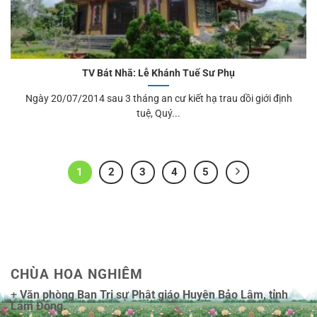
TV Bát Nhã: Lễ Khánh Tuế Sư Phụ
Ngày 20/07/2014 sau 3 tháng an cư kiết hạ trau dồi giới định
tuệ, Quý...
1
2
3
4
5
CHÙA HOA NGHIÊM
+
Văn phòng Ban Trị sự Phật giáo Huyện Bảo Lâm, tỉnh
Lâm Đồng.