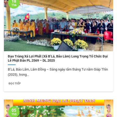
18
Th6
Đạo Tràng Xá Lợi Phất (Xã B’Lá, Bảo Lâm) Long Trọng Tổ Chức Đại
Lễ Phật Đản PL.2569 – DL.2025
B’Lá, Bảo Lâm, Lâm Đồng – Sáng ngày rằm tháng Tư năm Giáp Thìn
(2025), trong...
ĐỌC TIẾP
05
Th5