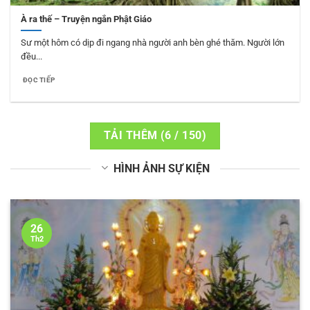
À ra thế – Truyện ngắn Phật Giáo
Sư một hôm có dịp đi ngang nhà người anh bèn ghé thăm. Người lớn
đều...
ĐỌC TIẾP
TẢI THÊM
(
6
/ 150)
HÌNH ẢNH SỰ KIỆN
26
Th2