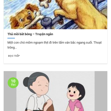
Thả mồi bắt bóng – Truyện ngắn
Một con chó mõm ngoạm thịt đi trên tấm ván bắc ngang suối. Thoạt
trông...
ĐỌC TIẾP
10
Th1