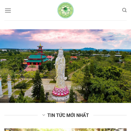
Bỏ
qua
nội
dung
TIN TỨC MỚI NHẤT