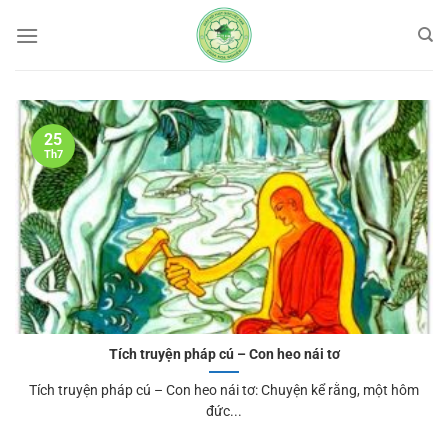
Bỏ
qua
nội
dung
25
Th7
Tích truyện pháp cú – Con heo nái tơ
Tích truyện pháp cú – Con heo nái tơ: Chuyện kể rằng, một hôm
đức...