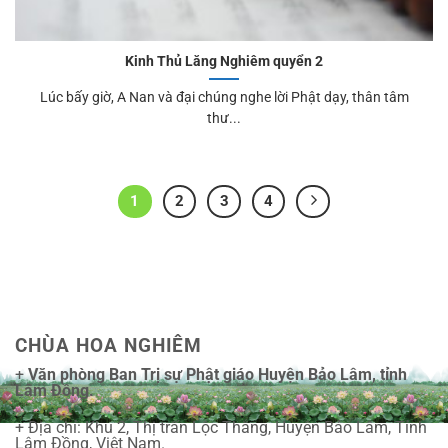
Kinh Thủ Lăng Nghiêm quyển 2
Lúc bấy giờ, A Nan và đại chúng nghe lời Phật dạy, thân tâm
thư...
1
2
3
4
CHÙA HOA NGHIÊM
+
Văn phòng Ban Trị sự Phật giáo Huyện Bảo Lâm, tỉnh
Lâm Đồng.
+ Địa chỉ: Khu 2, Thị trấn Lộc Thắng, Huyện Bảo Lâm, Tỉnh
Lâm Đồng, Việt Nam.