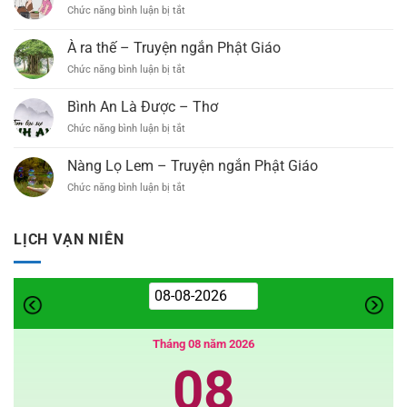
–
Tổ
Chức năng bình luận bị tắt
ở
bóng
Chia
Chức
Chiếc
–
Sẻ
Đại
áo
Truyện
À ra thế – Truyện ngắn Phật Giáo
Thiết
Lễ
kỳ
ngắn
Kế
Phật
Chức năng bình luận bị tắt
ở
diệu
Trang
Đản
À
–
Trí
PL.2569
ra
Truyện
Bình An Là Được – Thơ
Đại
–
thế
ngắn
Lễ
Chức năng bình luận bị tắt
DL.2025
ở
–
(Link
Bình
Truyện
Google
An
ngắn
Nàng Lọ Lem – Truyện ngắn Phật Giáo
Driver)
Là
Phật
Chức năng bình luận bị tắt
ở
Được
Giáo
Nàng
–
Lọ
Thơ
Lem
LỊCH VẠN NIÊN
–
Truyện
ngắn
Phật
Giáo
Tháng 08 năm 2026
08