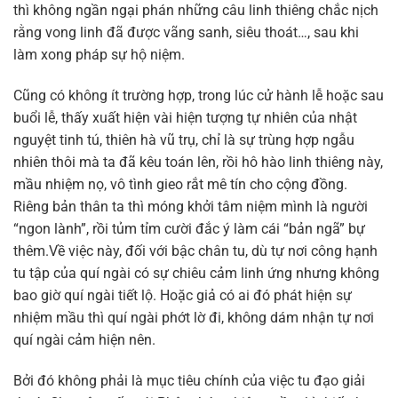
thì không ngần ngại phán những câu linh thiêng chắc nịch
rằng vong linh đã được vãng sanh, siêu thoát…, sau khi
làm xong pháp sự hộ niệm.
Cũng có không ít trường hợp, trong lúc cử hành lễ hoặc sau
buổi lễ, thấy xuất hiện vài hiện tượng tự nhiên của nhật
nguyệt tinh tú, thiên hà vũ trụ, chỉ là sự trùng hợp ngẫu
nhiên thôi mà ta đã kêu toán lên, rồi hô hào linh thiêng này,
mầu nhiệm nọ, vô tình gieo rắt mê tín cho cộng đồng.
Riêng bản thân ta thì móng khởi tâm niệm mình là người
“ngon lành”, rồi tủm tỉm cười đắc ý làm cái “bản ngã” bự
thêm.Về việc này, đối với bậc chân tu, dù tự nơi công hạnh
tu tập của quí ngài có sự chiêu cảm linh ứng nhưng không
bao giờ quí ngài tiết lộ. Hoặc giả có ai đó phát hiện sự
nhiệm mầu thì quí ngài phớt lờ đi, không dám nhận tự nơi
quí ngài cảm hiện nên.
Bởi đó không phải là mục tiêu chính của việc tu đạo giải