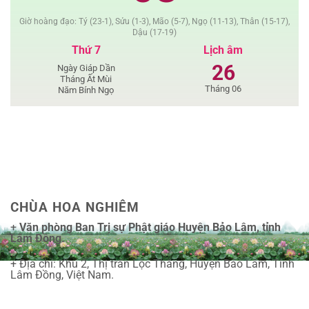
Giờ hoàng đạo: Tý (23-1), Sửu (1-3), Mão (5-7), Ngọ (11-13), Thân (15-17),
Dậu (17-19)
Thứ 7
Lịch âm
26
Ngày Giáp Dần
Tháng Ất Mùi
Tháng 06
Năm Bính Ngọ
CHÙA HOA NGHIÊM
+
Văn phòng Ban Trị sự Phật giáo Huyện Bảo Lâm, tỉnh
Lâm Đồng.
+ Địa chỉ: Khu 2, Thị trấn Lộc Thắng, Huyện Bảo Lâm, Tỉnh
Lâm Đồng, Việt Nam.