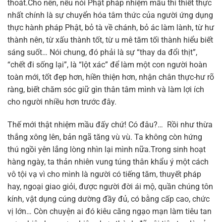
thoát.Cho nên, nếu nói Phật pháp nhiệm mầu thì thiết thực
nhất chính là sự chuyển hóa tâm thức của người ứng dụng
thực hành pháp Phật, bỏ tà về chánh, bỏ ác làm lành, từ hư
thành nên, từ xấu thành tốt, từ u mê tăm tối thành hiểu biết
sáng suốt… Nói chung, đó phải là sự “thay da đổi thịt”,
“chết đi sống lại”, là “lột xác” để làm một con người hoàn
toàn mới, tốt đẹp hơn, hiền thiện hơn, nhận chân thực-hư rõ
ràng, biết chăm sóc giữ gìn thân tâm mình và làm lợi ích
cho người nhiều hơn trước đây.
Thế mới thật nhiệm mầu đấy chứ! Có đâu?… Rồi như thừa
thắng xông lên, bản ngã tăng vù vù. Ta không còn hứng
thú ngồi yên lắng lòng nhìn lại mình nữa.Trong sinh hoạt
hàng ngày, ta thản nhiên vung túng thân khẩu ý một cách
vô tội vạ vì cho mình là người có tiếng tăm, thuyết pháp
hay, ngoại giao giỏi, được người đời ái mộ, quần chúng tôn
kính, vật dụng cúng dường đầy đủ, có bằng cấp cao, chức
vị lớn… Còn chuyện ai đó kiêu căng ngạo mạn làm tiêu tan