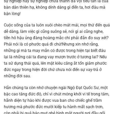
sự nghiệp hay sự nghiệp chưa thành đã vội tiêu tan là của
bàn dân thiên hạ, không dính dáng gì đến ta, hơi đâu mà
bận lòng!
Cuộc sống của ta luôn xuôi chèo mát mái, mọi thứ đến quá
dễ dàng, làm việc gì cũng suông sẻ, nói gì ai cũng nghe,
tiền hô hậu ủng đàng hoàng mắc chi phải đắn đo suy xét?
Phải nói là có phước quá đi chứ!Nhưng xin nhớ rằng,
những gì mà ta may mắn có được trong hiện tại biết đâu
lại là những cái ta đang vay mượn trước ở tương lai? Nếu
ta sử dụng thái quá, lên mặt kiêu căng ắt tổn giảm phước
đức ngay trong hiện đời chứ chưa nói đến sự vay-trả ở
những đời sau.
Hẳn chúng ta còn nhớ chuyện ngài Ngộ Đạt Quốc Sư, một
bậc cao tăng đức độ, chỉ vì chút móng khởi vi tế trong tâm,
hãnh diện tự hào khi được vua ban cho chiếc ghế trầm
hương mà phước đức mười kiếp tu hành mất sạch trơn,
còn phải bị quả báo mụt ghẻ hình mặt người nơi đầu gối