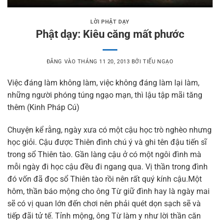
LỜI PHẬT DẠY
Phật dạy: Kiêu căng mất phước
ĐĂNG VÀO
THÁNG 11 20, 2013
BỞI
TIẾU NGẠO
Việc đáng làm không làm, việc không đáng làm lại làm,
những người phóng túng ngạo mạn, thì lậu tập mãi tăng
thêm (Kinh Pháp Cú)
Chuyện kể rằng, ngày xưa có một cậu học trò nghèo nhưng
học giỏi. Cậu được Thiên đình chú ý và ghi tên đậu tiến sĩ
trong sổ Thiên tào. Gần làng cậu ở có một ngôi đình mà
mỗi ngày đi học cậu đều đi ngang qua. Vị thần trong đình
đó vốn đã đọc sổ Thiên tào rồi nên rất quý kính cậu.Một
hôm, thần báo mộng cho ông Từ giữ đình hay là ngày mai
sẽ có vị quan lớn đến chơi nên phải quét dọn sạch sẽ và
tiếp đãi tử tế. Tỉnh mộng, ông Từ làm y như lời thần căn