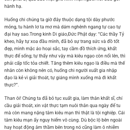
hành hạ.
Huống chi chúng ta giờ đây thuộc dạng tội dày phước
mỏng, tu hành lơ ta mơ mà dám nghênh ngang tự cao tự
đại hay sao.Trong kinh Di giáo,Đức Phật dạy: “Các thầy Tỷ
kheo, hãy tự xoa đầu mình, đã bỏ sự trang sức và đồ tốt
đẹp, mình mặc áo hoại sắc, tay cầm đồ thích ứng, khất
thực để sống; tự thấy như vậy mà kiêu ngạo còn nổi lên, thì
phải cấp tốc tỏa chiết. Tăng thêm kiêu ngạo là điều mà thế
nhân còn không nên có, huống chi người xuất gia nhập
đạo là kẻ vì giải thoát, tự giáng mình xuống mà đi khất
thực?”.
Than ôi! Chúng ta đã bỏ tục xuất gia, làm thân khất sĩ, chí
cầu giải thoát, xin vật thực tạm nuôi thân qua ngày để tu
mà còn mang nặng tâm kiêu mạn thì thật là tội nghiệp. Cái
tâm kiêu mạn ấy nguy hiểm vô cùng. Dù bộc lộ bên ngoài
hay hoạt động âm thầm bên trong nó cũng làm ô nhiễm