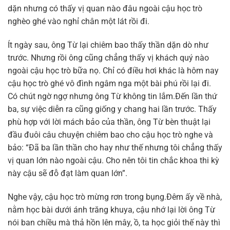
dặn nhưng có thấy vị quan nào đâu ngoài cậu học trò
nghèo ghé vào nghỉ chân một lát rồi đi.
Ít ngày sau, ông Từ lại chiêm bao thấy thần dặn dò như
trước. Nhưng rồi ông cũng chẳng thấy vị khách quý nào
ngoài cậu học trò bữa nọ. Chỉ có điều hơi khác là hôm nay
cậu học trò ghé vô đình ngâm nga một bài phú rồi lại đi.
Có chút ngờ ngợ nhưng ông Từ không tin lắm.Đến lần thứ
ba, sự việc diễn ra cũng giống y chang hai lần trước. Thấy
phù hợp với lời mách bảo của thần, ông Từ bèn thuật lại
đầu đuôi câu chuyện chiêm bao cho cậu học trò nghe và
bảo: “Đã ba lần thần cho hay như thế nhưng tôi chẳng thấy
vị quan lớn nào ngoài cậu. Cho nên tôi tin chắc khoa thi kỳ
này cậu sẽ đỗ đạt làm quan lớn”.
Nghe vậy, cậu học trò mừng rơn trong bụng.Đêm ấy về nhà,
nằm học bài dưới ánh trăng khuya, cậu nhớ lại lời ông Từ
nói ban chiều mà thả hồn lên mây, ồ, ta học giỏi thế này thì