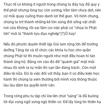
Thực tế có không ít người trong chúng ta đây tuy đã quy y
thế phát nhưng lòng tục còn vương, trần tâm chưa dứt, nên
cứ mãi quay cuồng theo danh lợi thế gian. Vô hình chung,
chúng ta trở thành những kẻ tôn sùng đời sống vật chất
nơi cửa Không, rồi sai lầm coi việc phải có “chùa to Phật
lớn” mới là “thành tựu đạo nghiệp”(?)Ô hay!
Nếu đủ phước duyên thiết lập Già lam rộng lớn để trưởng
dưỡng Tăng tài và tổ chức các khóa tu học cho quần
chúng Phật tử thì muôn người như một đều hoan hỉ tán
thành ủng hộ. Bằng vin vào đó để “quánh giá” mặt mũi
nhau rồi sinh ra tự mãn thì vạn lần đáng trách…Còn một
điều tệ nữa. Đó là việc đối với thầy, bạn ít có điều kiện học
hành thì chúng ta xem thường bởi mình vừa thông thuộc
làu làu dăm ba quyển kinh văn.
Trong công phu tu tập chỉ lóe lên chút “sáng” là đã buông
lời đại vọng ngữ xưng ngộ thiền cơ. Để lấy lòng tin thiên hạ