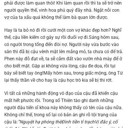
phải được làm quan thôi! Khi làm quan rồi thì ta sẽ trở nên
người quyền thế, vinh hoa phú quý đầy nhà. Ngặt nỗi con
vợ của ta xấu quá không thể làm bà quan lớn được.
Hay là ta bỏ nó đi rồi cưới một con vợ khác đẹp hơn? Nghĩ
thế, cậu liền kiếm cớ gây sự rồi đuổi vợ đi.Sáng hôm sau,
có người trong tổng đến đòi nợ. Người này vừa bước vào
sân thì đã bị cậu vênh mặt lên mắng mỏ, ta chưa có để trả.
Phen này đỗ đạt về, ta sẽ cắm đất vào vườn nhà mày để ở
cho biết mặt. Gặp ai không vừa lòng, cậu đe dọa, rồi tụi
bây sẽ biết tay ông!Mấy hôm sau, trong giấc mộng, ông Từ
lại thấy thần về cho hay là cậu học trò kia sẽ bị thi rớt.
Vì tất cả những hành động vô đạo của cậu đã khiến cậu
mất hết phước rồi. Trong sổ Thiên tào ghi danh những
người đậu tiến sĩ khoa này không thấy có tên của cậu nữa.
Không chỉ thế, trong sổ lại có bản án ghi rõ tội trạng của
cậu là:
“Nguyệt hạ phóng thê
Đình tiền tỉ trạch
Vị đắc ý, cố