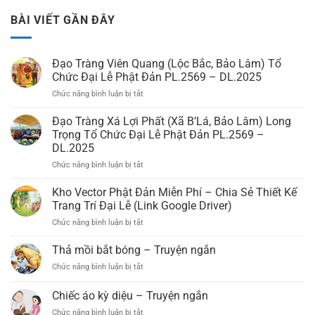
BÀI VIẾT GẦN ĐÂY
Đạo Tràng Viên Quang (Lộc Bắc, Bảo Lâm) Tổ
Chức Đại Lễ Phật Đản PL.2569 – DL.2025
Chức năng bình luận bị tắt
ở
Đạo
Tràng
Đạo Tràng Xá Lợi Phất (Xã B’Lá, Bảo Lâm) Long
Viên
Trọng Tổ Chức Đại Lễ Phật Đản PL.2569 –
Quang
DL.2025
(Lộc
Chức năng bình luận bị tắt
ở
Bắc,
Đạo
Bảo
Tràng
Lâm)
Kho Vector Phật Đản Miễn Phí – Chia Sẻ Thiết Kế
Xá
Tổ
Trang Trí Đại Lễ (Link Google Driver)
Lợi
Chức
Chức năng bình luận bị tắt
ở
Phất
Đại
Kho
(Xã
Lễ
Vector
Thả mồi bắt bóng – Truyện ngắn
B’Lá,
Phật
Phật
Bảo
Đản
Chức năng bình luận bị tắt
ở
Đản
Lâm)
PL.2569
Thả
Miễn
Long
–
mồi
Chiếc áo kỳ diệu – Truyện ngắn
Phí
Trọng
DL.2025
bắt
–
Tổ
Chức năng bình luận bị tắt
ở
bóng