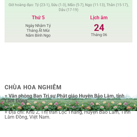
Giờ hoàng đạo: Tý (23-1), Sửu (1-3), Mão (5-7), Ngọ (11-13), Thân (15-17),
Dậu (17-19)
Thứ 5
Lịch âm
24
Ngày Nhâm Tý
Tháng Ất Mùi
Tháng 06
Năm Bính Ngọ
CHÙA HOA NGHIÊM
+
Văn phòng Ban Trị sự Phật giáo Huyện Bảo Lâm, tỉnh
Lâm Đồng.
+ Địa chỉ: Khu 2, Thị trấn Lộc Thắng, Huyện Bảo Lâm, Tỉnh
Lâm Đồng, Việt Nam.