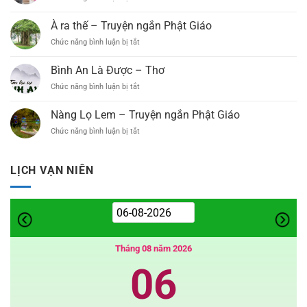
Chia
Chức
Chiếc
–
Sẻ
Đại
áo
Truyện
À ra thế – Truyện ngắn Phật Giáo
Thiết
Lễ
kỳ
ngắn
Kế
Phật
Chức năng bình luận bị tắt
ở
diệu
Trang
Đản
À
–
Trí
PL.2569
ra
Truyện
Bình An Là Được – Thơ
Đại
–
thế
ngắn
Lễ
Chức năng bình luận bị tắt
DL.2025
ở
–
(Link
Bình
Truyện
Google
An
ngắn
Nàng Lọ Lem – Truyện ngắn Phật Giáo
Driver)
Là
Phật
Chức năng bình luận bị tắt
ở
Được
Giáo
Nàng
–
Lọ
Thơ
Lem
LỊCH VẠN NIÊN
–
Truyện
ngắn
Phật
Giáo
Tháng 08 năm 2026
06