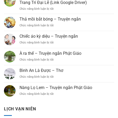
Xá
Tổ
Trang Trí Đại Lễ (Link Google Driver)
Lợi
Chức
Chức năng bình luận bị tắt
ở
Phất
Đại
Kho
(Xã
Lễ
Vector
Thả mồi bắt bóng – Truyện ngắn
B’Lá,
Phật
Phật
Bảo
Đản
Chức năng bình luận bị tắt
ở
Đản
Lâm)
PL.2569
Thả
Miễn
Long
–
mồi
Chiếc áo kỳ diệu – Truyện ngắn
Phí
Trọng
DL.2025
bắt
–
Tổ
Chức năng bình luận bị tắt
ở
bóng
Chia
Chức
Chiếc
–
Sẻ
Đại
áo
Truyện
À ra thế – Truyện ngắn Phật Giáo
Thiết
Lễ
kỳ
ngắn
Kế
Phật
Chức năng bình luận bị tắt
ở
diệu
Trang
Đản
À
–
Trí
PL.2569
ra
Truyện
Bình An Là Được – Thơ
Đại
–
thế
ngắn
Lễ
Chức năng bình luận bị tắt
DL.2025
ở
–
(Link
Bình
Truyện
Google
An
ngắn
Nàng Lọ Lem – Truyện ngắn Phật Giáo
Driver)
Là
Phật
Chức năng bình luận bị tắt
ở
Được
Giáo
Nàng
–
Lọ
Thơ
Lem
LỊCH VẠN NIÊN
–
Truyện