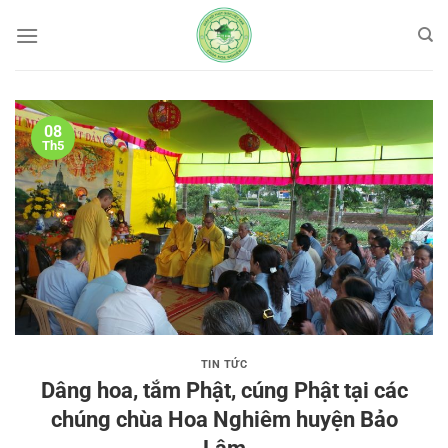
Bỏ
qua
nội
dung
08
Th5
TIN TỨC
Dâng hoa, tắm Phật, cúng Phật tại các
chúng chùa Hoa Nghiêm huyện Bảo
Lâm