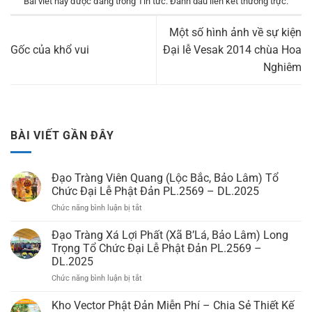
Bài viết này được đăng trong
Tin tức
. Đánh dấu
liên kết thường trực
.
Một số hình ảnh về sự kiện
Gốc của khổ vui
Đại lễ Vesak 2014 chùa Hoa
Nghiêm
BÀI VIẾT GẦN ĐÂY
Đạo Tràng Viên Quang (Lộc Bắc, Bảo Lâm) Tổ
Chức Đại Lễ Phật Đản PL.2569 – DL.2025
Chức năng bình luận bị tắt
ở
Đạo
Tràng
Đạo Tràng Xá Lợi Phất (Xã B’Lá, Bảo Lâm) Long
Viên
Trọng Tổ Chức Đại Lễ Phật Đản PL.2569 –
Quang
DL.2025
(Lộc
Chức năng bình luận bị tắt
ở
Bắc,
Đạo
Bảo
Tràng
Lâm)
Kho Vector Phật Đản Miễn Phí – Chia Sẻ Thiết Kế