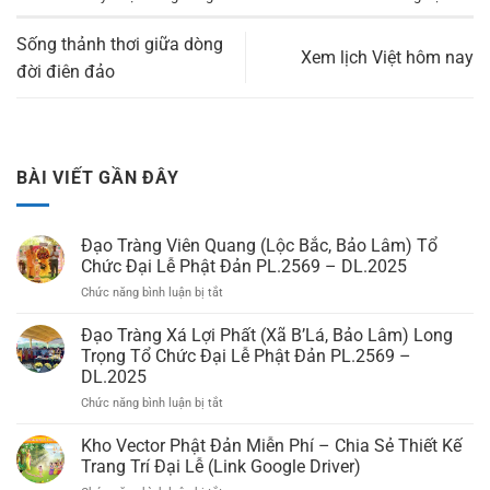
Sống thảnh thơi giữa dòng
Xem lịch Việt hôm nay
đời điên đảo
BÀI VIẾT GẦN ĐÂY
Đạo Tràng Viên Quang (Lộc Bắc, Bảo Lâm) Tổ
Chức Đại Lễ Phật Đản PL.2569 – DL.2025
Chức năng bình luận bị tắt
ở
Đạo
Tràng
Đạo Tràng Xá Lợi Phất (Xã B’Lá, Bảo Lâm) Long
Viên
Trọng Tổ Chức Đại Lễ Phật Đản PL.2569 –
Quang
DL.2025
(Lộc
Chức năng bình luận bị tắt
ở
Bắc,
Đạo
Bảo
Tràng
Lâm)
Kho Vector Phật Đản Miễn Phí – Chia Sẻ Thiết Kế
Xá
Tổ
Trang Trí Đại Lễ (Link Google Driver)
Lợi
Chức