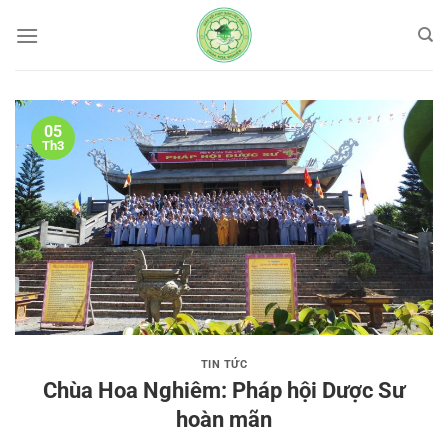
Bỏ
qua
nội
dung
05
Th3
TIN TỨC
Chùa Hoa Nghiêm: Pháp hội Dược Sư
hoàn mãn