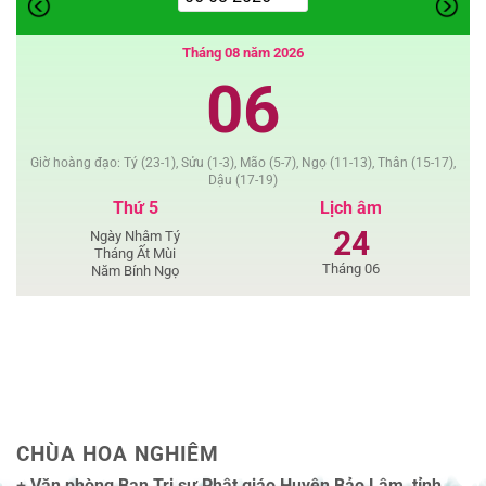
Giáo
Tháng 08 năm 2026
06
Giờ hoàng đạo: Tý (23-1), Sửu (1-3), Mão (5-7), Ngọ (11-13), Thân (15-17),
Dậu (17-19)
Thứ 5
Lịch âm
24
Ngày Nhâm Tý
Tháng Ất Mùi
Tháng 06
Năm Bính Ngọ
CHÙA HOA NGHIÊM
+
Văn phòng Ban Trị sự Phật giáo Huyện Bảo Lâm, tỉnh