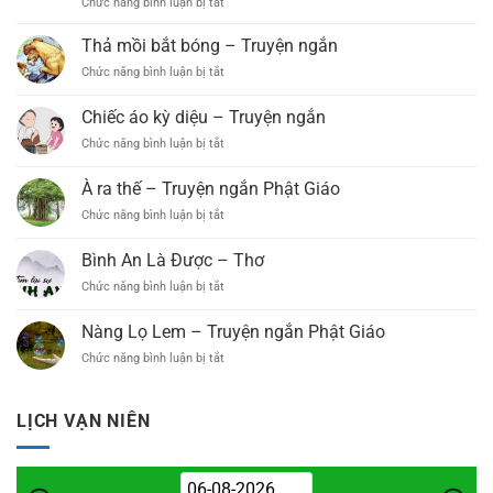
Chức năng bình luận bị tắt
ở
Phất
Đại
Kho
(Xã
Lễ
Vector
Thả mồi bắt bóng – Truyện ngắn
B’Lá,
Phật
Phật
Bảo
Đản
Chức năng bình luận bị tắt
ở
Đản
Lâm)
PL.2569
Thả
Miễn
Long
–
mồi
Chiếc áo kỳ diệu – Truyện ngắn
Phí
Trọng
DL.2025
bắt
–
Tổ
Chức năng bình luận bị tắt
ở
bóng
Chia
Chức
Chiếc
–
Sẻ
Đại
áo
Truyện
À ra thế – Truyện ngắn Phật Giáo
Thiết
Lễ
kỳ
ngắn
Kế
Phật
Chức năng bình luận bị tắt
ở
diệu
Trang
Đản
À
–
Trí
PL.2569
ra
Truyện
Bình An Là Được – Thơ
Đại
–
thế
ngắn
Lễ
Chức năng bình luận bị tắt
DL.2025
ở
–
(Link
Bình
Truyện
Google
An
ngắn
Nàng Lọ Lem – Truyện ngắn Phật Giáo
Driver)
Là
Phật
Chức năng bình luận bị tắt
ở
Được
Giáo
Nàng
–
Lọ
Thơ
Lem
LỊCH VẠN NIÊN
–
Truyện
ngắn
Phật