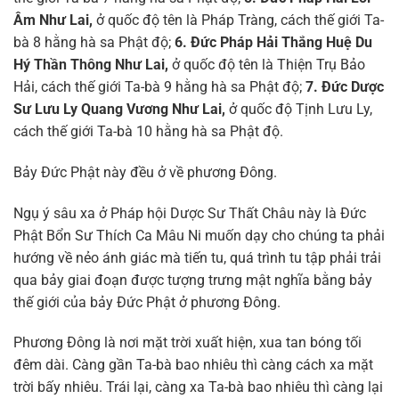
Âm Như Lai,
ở quốc độ tên là Pháp Tràng, cách thế giới Ta-
bà 8 hằng hà sa Phật độ;
6. Đức Pháp Hải Thắng Huệ Du
Hý Thần Thông Như Lai,
ở quốc độ tên là Thiện Trụ Bảo
Hải, cách thế giới Ta-bà 9 hằng hà sa Phật độ;
7. Đức Dược
Sư Lưu Ly Quang Vương Như Lai,
ở quốc độ Tịnh Lưu Ly,
cách thế giới Ta-bà 10 hằng hà sa Phật độ.
Bảy Đức Phật này đều ở về phương Đông.
Ngụ ý sâu xa ở Pháp hội Dược Sư Thất Châu này là Đức
Phật Bổn Sư Thích Ca Mâu Ni muốn dạy cho chúng ta phải
hướng về nẻo ánh giác mà tiến tu, quá trình tu tập phải trải
qua bảy giai đoạn được tượng trưng mật nghĩa bằng bảy
thế giới của bảy Đức Phật ở phương Đông.
Phương Đông là nơi mặt trời xuất hiện, xua tan bóng tối
đêm dài. Càng gần Ta-bà bao nhiêu thì càng cách xa mặt
trời bấy nhiêu. Trái lại, càng xa Ta-bà bao nhiêu thì càng lại