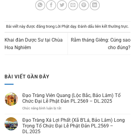
Bài viết này được đăng trong
Lời Phật dạy
. Đánh dấu
liên kết thường trực
.
Khai đàn Dược Sư tại Chùa
Rằm tháng Giêng: Cúng sao
Hoa Nghiêm
cho đúng?
BÀI VIẾT GẦN ĐÂY
Đạo Tràng Viên Quang (Lộc Bắc, Bảo Lâm) Tổ
Chức Đại Lễ Phật Đản PL.2569 – DL.2025
Chức năng bình luận bị tắt
ở
Đạo
Tràng
Đạo Tràng Xá Lợi Phất (Xã B’Lá, Bảo Lâm) Long
Viên
Trọng Tổ Chức Đại Lễ Phật Đản PL.2569 –
Quang
DL.2025
(Lộc