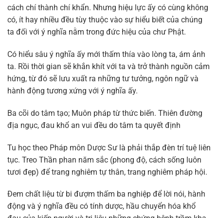
cách chí thành chí khẩn. Nhưng hiệu lực ấy có cùng không
có, ít hay nhiều đều tùy thuộc vào sự hiểu biết của chúng
ta đối với ý nghĩa nằm trong đức hiệu của chư Phật.
Có hiểu sâu ý nghĩa ấy mới thấm thía vào lòng ta, ám ảnh
ta. Rồi thời gian sẽ khắn khít với ta và trở thành nguồn cảm
hứng, từ đó sẽ lưu xuất ra những tư tưởng, ngôn ngữ và
hành động tương xứng với ý nghĩa ấy.
Ba cõi do tâm tạo; Muôn pháp từ thức biến. Thiên đường
địa ngục, đau khổ an vui đều do tâm ta quyết định
Tu học theo Pháp môn Dược Sư là phải thắp đèn trí tuệ liên
tục. Treo Thần phan năm sắc (phong độ, cách sống luôn
tươi đẹp) để trang nghiêm tự thân, trang nghiêm pháp hội.
Đem chất liệu từ bi đượm thấm ba nghiệp để lời nói, hành
động và ý nghĩa đều có tính dược, hầu chuyển hóa khổ