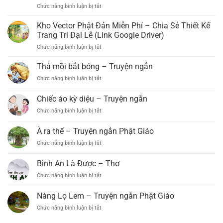
Chức năng bình luận bị tắt
ở
Bắc,
Đạo
Bảo
Tràng
Lâm)
Kho Vector Phật Đản Miễn Phí – Chia Sẻ Thiết Kế
Xá
Tổ
Trang Trí Đại Lễ (Link Google Driver)
Lợi
Chức
Chức năng bình luận bị tắt
ở
Phất
Đại
Kho
(Xã
Lễ
Vector
Thả mồi bắt bóng – Truyện ngắn
B’Lá,
Phật
Phật
Bảo
Đản
Chức năng bình luận bị tắt
ở
Đản
Lâm)
PL.2569
Thả
Miễn
Long
–
mồi
Chiếc áo kỳ diệu – Truyện ngắn
Phí
Trọng
DL.2025
bắt
–
Tổ
Chức năng bình luận bị tắt
ở
bóng
Chia
Chức
Chiếc
–
Sẻ
Đại
áo
Truyện
À ra thế – Truyện ngắn Phật Giáo
Thiết
Lễ
kỳ
ngắn
Kế
Phật
Chức năng bình luận bị tắt
ở
diệu
Trang
Đản
À
–
Trí
PL.2569
ra
Truyện
Bình An Là Được – Thơ
Đại
–
thế
ngắn
Lễ
Chức năng bình luận bị tắt
DL.2025
ở
–
(Link
Bình
Truyện
Google
An
ngắn
Nàng Lọ Lem – Truyện ngắn Phật Giáo
Driver)
Là
Phật
Chức năng bình luận bị tắt
ở
Được
Giáo
Nàng
–