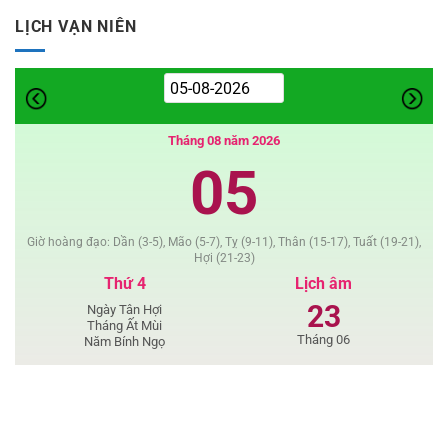
Lọ
Thơ
Lem
LỊCH VẠN NIÊN
–
Truyện
ngắn
Phật
Giáo
Tháng 08 năm 2026
05
Giờ hoàng đạo: Dần (3-5), Mão (5-7), Tỵ (9-11), Thân (15-17), Tuất (19-21),
Hợi (21-23)
Thứ 4
Lịch âm
23
Ngày Tân Hợi
Tháng Ất Mùi
Tháng 06
Năm Bính Ngọ