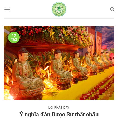
Bỏ
qua
nội
dung
12
Th2
LỜI PHẬT DẠY
Ý nghĩa đàn Dược Sư thất châu