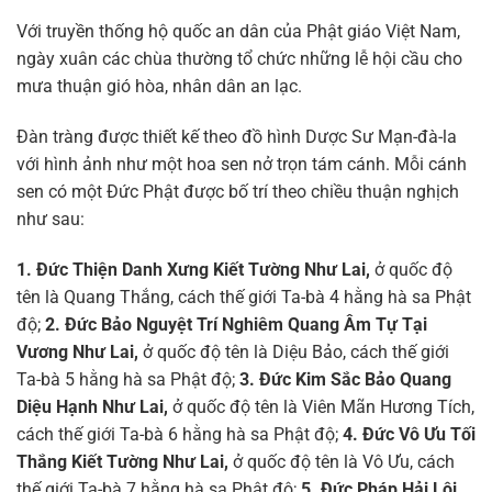
Với truyền thống hộ quốc an dân của Phật giáo Việt Nam,
ngày xuân các chùa thường tổ chức những lễ hội cầu cho
mưa thuận gió hòa, nhân dân an lạc.
Đàn tràng được thiết kế theo đồ hình Dược Sư Mạn-đà-la
với hình ảnh như một hoa sen nở trọn tám cánh. Mỗi cánh
sen có một Đức Phật được bố trí theo chiều thuận nghịch
như sau:
1. Đức Thiện Danh Xưng Kiết Tường Như Lai,
ở quốc độ
tên là Quang Thắng, cách thế giới Ta-bà 4 hằng hà sa Phật
độ;
2. Đức Bảo Nguyệt Trí Nghiêm Quang Âm Tự Tại
Vương Như Lai,
ở quốc độ tên là Diệu Bảo, cách thế giới
Ta-bà 5 hằng hà sa Phật độ;
3. Đức Kim Sắc Bảo Quang
Diệu Hạnh Như Lai,
ở quốc độ tên là Viên Mãn Hương Tích,
cách thế giới Ta-bà 6 hằng hà sa Phật độ;
4. Đức Vô Ưu Tối
Thắng Kiết Tường Như Lai,
ở quốc độ tên là Vô Ưu, cách
thế giới Ta-bà 7 hằng hà sa Phật độ;
5. Đức Pháp Hải Lôi