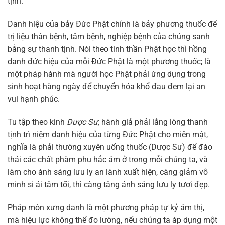
tịnh.
Danh hiệu của bảy Đức Phật chính là bảy phương thuốc để
trị liệu thân bệnh, tâm bệnh, nghiệp bệnh của chúng sanh
bằng sự thanh tịnh. Nói theo tinh thần Phật học thì hồng
danh đức hiệu của mỗi Đức Phật là một phương thuốc; là
một pháp hành mà người học Phật phải ứng dụng trong
sinh hoạt hàng ngày để chuyển hóa khổ đau đem lại an
vui hạnh phúc.
Tu tập theo kinh
Dược Sư,
hành giả phải lắng lòng thanh
tịnh trì niệm danh hiệu của từng Đức Phật cho miên mật,
nghĩa là phải thường xuyên uống thuốc (Dược Sư) để đào
thải các chất phàm phu hắc ám ở trong mỗi chúng ta, và
làm cho ánh sáng lưu ly an lành xuất hiện, càng giảm vô
minh si ái tăm tối, thì càng tăng ánh sáng lưu ly tươi đẹp.
Pháp môn xưng danh là một phương pháp tự kỷ ám thị,
mà hiệu lực không thể đo lường, nếu chúng ta áp dụng một