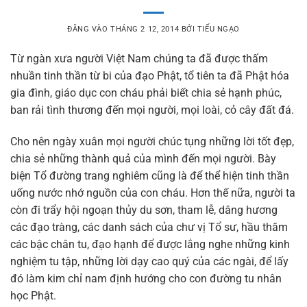
ĐĂNG VÀO
THÁNG 2 12, 2014
BỞI
TIẾU NGẠO
Từ ngàn xưa người Việt Nam chúng ta đã được thấm
nhuần tinh thần từ bi của đạo Phật, tổ tiên ta đã Phật hóa
gia đình, giáo dục con cháu phải biết chia sẻ hạnh phúc,
ban rải tình thương đến mọi người, mọi loài, cỏ cây đất đá.
Cho nên ngày xuân mọi người chúc tụng những lời tốt đẹp,
chia sẻ những thành quả của mình đến mọi người. Bày
biện Tổ đường trang nghiêm cũng là để thể hiện tinh thần
uống nước nhớ nguồn của con cháu. Hơn thế nữa, người ta
còn đi trẩy hội ngoạn thủy du sơn, tham lễ, dâng hương
các đạo tràng, các danh sách của chư vị Tổ sư, hầu thăm
các bậc chân tu, đạo hạnh để được lắng nghe những kinh
nghiệm tu tập, những lời dạy cao quý của các ngài, để lấy
đó làm kim chỉ nam định hướng cho con đường tu nhân
học Phật.