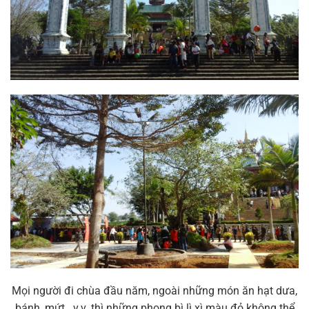
Mọi người đi chùa đầu năm, ngoài những món ăn hạt dưa,
bánh, mứt ..v.v. thì những phong bì lì xì màu đỏ không thể