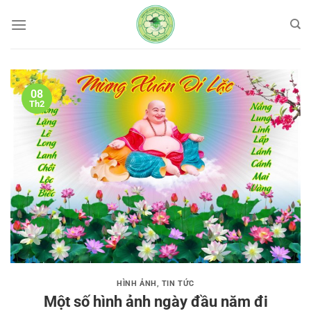
Bỏ
qua
nội
dung
08
Th2
HÌNH ẢNH
,
TIN TỨC
Một số hình ảnh ngày đầu năm đi