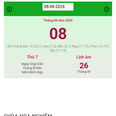
ngắn
Phật
Giáo
Tháng 08 năm 2026
08
Giờ hoàng đạo: Tý (23-1), Sửu (1-3), Mão (5-7), Ngọ (11-13), Thân (15-17),
Dậu (17-19)
Thứ 7
Lịch âm
26
Ngày Giáp Dần
Tháng Ất Mùi
Tháng 06
Năm Bính Ngọ