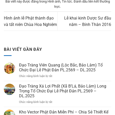
Bài viết này được đăng trong
Hình ảnh
,
Tin tức
. Đánh dấu
liên kết thường
trực
.
Hình ảnh lễ Phật thành đạo
Lễ khai kinh Dược Sư đầu
và tất niên Chùa Hoa Nghiêm
năm – Bính Thân 2016
BÀI VIẾT GẦN ĐÂY
Đạo Tràng Viên Quang (Lộc Bắc, Bảo Lâm) Tổ
Chức Đại Lễ Phật Đản PL.2569 – DL.2025
Chức năng bình luận bị tắt
ở
Đạo
Tràng
Đạo Tràng Xá Lợi Phất (Xã B’Lá, Bảo Lâm) Long
Viên
Trọng Tổ Chức Đại Lễ Phật Đản PL.2569 –
Quang
DL.2025
(Lộc
Chức năng bình luận bị tắt
ở
Bắc,
Đạo
Bảo
Tràng
Lâm)
Kho Vector Phật Đản Miễn Phí – Chia Sẻ Thiết Kế