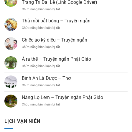
Xá
Tổ
Trang Trí Đại Lễ (Link Google Driver)
Lợi
Chức
Chức năng bình luận bị tắt
ở
Phất
Đại
Kho
(Xã
Lễ
Vector
Thả mồi bắt bóng – Truyện ngắn
B’Lá,
Phật
Phật
Bảo
Đản
Chức năng bình luận bị tắt
ở
Đản
Lâm)
PL.2569
Thả
Miễn
Long
–
mồi
Chiếc áo kỳ diệu – Truyện ngắn
Phí
Trọng
DL.2025
bắt
–
Tổ
Chức năng bình luận bị tắt
ở
bóng
Chia
Chức
Chiếc
–
Sẻ
Đại
áo
Truyện
À ra thế – Truyện ngắn Phật Giáo
Thiết
Lễ
kỳ
ngắn
Kế
Phật
Chức năng bình luận bị tắt
ở
diệu
Trang
Đản
À
–
Trí
PL.2569
ra
Truyện
Bình An Là Được – Thơ
Đại
–
thế
ngắn
Lễ
Chức năng bình luận bị tắt
DL.2025
ở
–
(Link
Bình
Truyện
Google
An
ngắn
Nàng Lọ Lem – Truyện ngắn Phật Giáo
Driver)
Là
Phật
Chức năng bình luận bị tắt
ở
Được
Giáo
Nàng
–
Lọ
Thơ
Lem
LỊCH VẠN NIÊN
–
Truyện