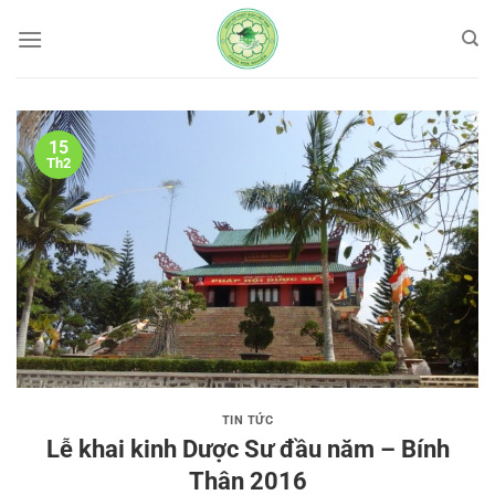
Bỏ
qua
nội
dung
15
Th2
TIN TỨC
Lễ khai kinh Dược Sư đầu năm – Bính
Thân 2016