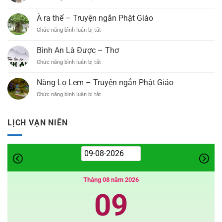
Chia
Chức
Chiếc
–
Sẻ
Đại
áo
Truyện
À ra thế – Truyện ngắn Phật Giáo
Thiết
Lễ
kỳ
ngắn
Kế
Phật
Chức năng bình luận bị tắt
ở
diệu
Trang
Đản
À
–
Trí
PL.2569
ra
Truyện
Bình An Là Được – Thơ
Đại
–
thế
ngắn
Lễ
Chức năng bình luận bị tắt
DL.2025
ở
–
(Link
Bình
Truyện
Google
An
ngắn
Nàng Lọ Lem – Truyện ngắn Phật Giáo
Driver)
Là
Phật
Chức năng bình luận bị tắt
ở
Được
Giáo
Nàng
–
Lọ
Thơ
Lem
LỊCH VẠN NIÊN
–
Truyện
ngắn
Phật
Giáo
Tháng 08 năm 2026
09