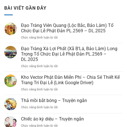
BÀI VIẾT GẦN ĐÂY
Đạo Tràng Viên Quang (Lộc Bắc, Bảo Lâm) Tổ
Chức Đại Lễ Phật Đản PL.2569 – DL.2025
Chức năng bình luận bị tắt
ở
Đạo
Tràng
Đạo Tràng Xá Lợi Phất (Xã B’Lá, Bảo Lâm) Long
Viên
Trọng Tổ Chức Đại Lễ Phật Đản PL.2569 –
Quang
DL.2025
(Lộc
Chức năng bình luận bị tắt
ở
Bắc,
Đạo
Bảo
Tràng
Lâm)
Kho Vector Phật Đản Miễn Phí – Chia Sẻ Thiết Kế
Xá
Tổ
Trang Trí Đại Lễ (Link Google Driver)
Lợi
Chức
Chức năng bình luận bị tắt
ở
Phất
Đại
Kho
(Xã
Lễ
Vector
Thả mồi bắt bóng – Truyện ngắn
B’Lá,
Phật
Phật
Bảo
Đản
Chức năng bình luận bị tắt
ở
Đản
Lâm)
PL.2569
Thả
Miễn
Long
–
mồi
Chiếc áo kỳ diệu – Truyện ngắn
Phí
Trọng
DL.2025
bắt
–
Tổ
Chức năng bình luận bị tắt
ở
bóng