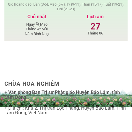
Giờ hoàng đạo: Dần (3-5), Mão (5-7), Tỵ (9-11), Thân (15-17), Tuất (19-21),
Hợi (21-23)
Chủ nhật
Lịch âm
27
Ngày Ất Mão
Tháng Ất Mùi
Tháng 06
Năm Bính Ngọ
CHÙA HOA NGHIÊM
+
Văn phòng Ban Trị sự Phật giáo Huyện Bảo Lâm, tỉnh
Lâm Đồng.
+ Địa chỉ: Khu 2, Thị trấn Lộc Thắng, Huyện Bảo Lâm, Tỉnh
Lâm Đồng, Việt Nam.