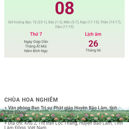
08
Giờ hoàng đạo: Tý (23-1), Sửu (1-3), Mão (5-7), Ngọ (11-13), Thân (15-17),
Dậu (17-19)
Thứ 7
Lịch âm
26
Ngày Giáp Dần
Tháng Ất Mùi
Tháng 06
Năm Bính Ngọ
CHÙA HOA NGHIÊM
+
Văn phòng Ban Trị sự Phật giáo Huyện Bảo Lâm, tỉnh
Lâm Đồng.
+ Địa chỉ: Khu 2, Thị trấn Lộc Thắng, Huyện Bảo Lâm, Tỉnh
Lâm Đồng, Việt Nam.