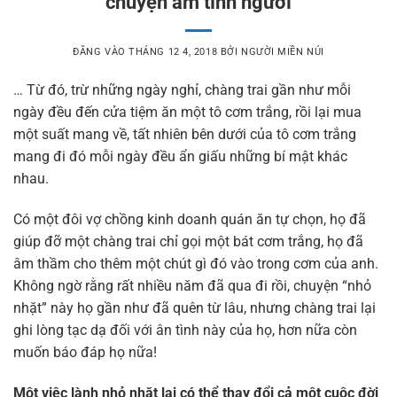
chuyện ấm tình người
ĐĂNG VÀO
THÁNG 12 4, 2018
BỞI
NGƯỜI MIỀN NÚI
… Từ đó, trừ những ngày nghỉ, chàng trai gần như mỗi
ngày đều đến cửa tiệm ăn một tô cơm trắng, rồi lại mua
một suất mang về, tất nhiên bên dưới của tô cơm trắng
mang đi đó mỗi ngày đều ẩn giấu những bí mật khác
nhau.
Có một đôi vợ chồng kinh doanh quán ăn tự chọn, họ đã
giúp đỡ một chàng trai chỉ gọi một bát cơm trắng, họ đã
âm thầm cho thêm một chút gì đó vào trong cơm của anh.
Không ngờ rằng rất nhiều năm đã qua đi rồi, chuyện “nhỏ
nhặt” này họ gần như đã quên từ lâu, nhưng chàng trai lại
ghi lòng tạc dạ đối với ân tình này của họ, hơn nữa còn
muốn báo đáp họ nữa!
Một việc lành nhỏ nhặt lại có thể thay đổi cả một cuộc đời