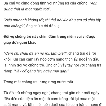
Bà chủ vô cùng đồng tình với những lời của chồng:
“Anh
đúng thật là một người tốt!”.
“Nếu như anh không tốt, thì thử hỏi lúc đầu em có chịu lấy
anh không?”,
ông chủ cười đáp lại.
Đôi vợ chồng trẻ này chìm đắm trong niềm vui vì được
giúp đỡ người khác
“Cám ơn, cháu đã ăn no rồi, tạm biệt!”
, chàng trai đã rời
khỏi. Khi cậu cầm lấy hộp cơm nặng trịch ấy, ngoảnh đầu
lại nhìn đôi vợ chồng trẻ. Ông chủ vẫy tay nói với chàng trai
rằng:
“Hãy cố gắng lên, ngày mai gặp!”.
Trong mắt chàng trai rưng rưng nước mắt …
Từ đó, trừ những ngày nghỉ, chàng trai gần như mỗi ngày
đều đến cửa tiệm ăn một tô cơm trắng, rồi lại mua một
suất mang về, tất nhiên bên dưới của tô cơm trắng mang đi