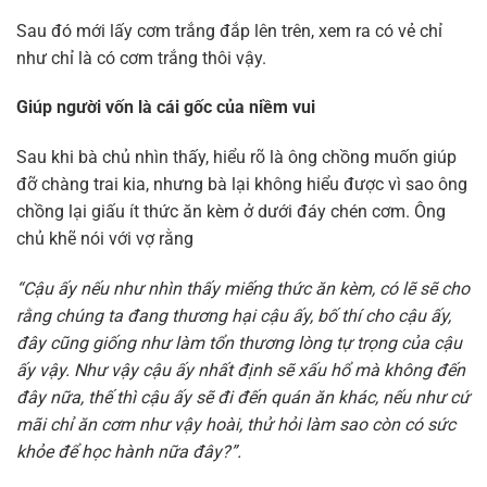
Sau đó mới lấy cơm trắng đắp lên trên, xem ra có vẻ chỉ
như chỉ là có cơm trắng thôi vậy.
Giúp người vốn là cái gốc của niềm vui
Sau khi bà chủ nhìn thấy, hiểu rõ là ông chồng muốn giúp
đỡ chàng trai kia, nhưng bà lại không hiểu được vì sao ông
chồng lại giấu ít thức ăn kèm ở dưới đáy chén cơm. Ông
chủ khẽ nói với vợ rằng
“Cậu ấy nếu như nhìn thấy miếng thức ăn kèm, có lẽ sẽ cho
rằng chúng ta đang thương hại cậu ấy, bố thí cho cậu ấy,
đây cũng giống như làm tổn thương lòng tự trọng của cậu
ấy vậy. Như vậy cậu ấy nhất định sẽ xấu hổ mà không đến
đây nữa, thế thì cậu ấy sẽ đi đến quán ăn khác, nếu như cứ
mãi chỉ ăn cơm như vậy hoài, thử hỏi làm sao còn có sức
khỏe để học hành nữa đây?”.