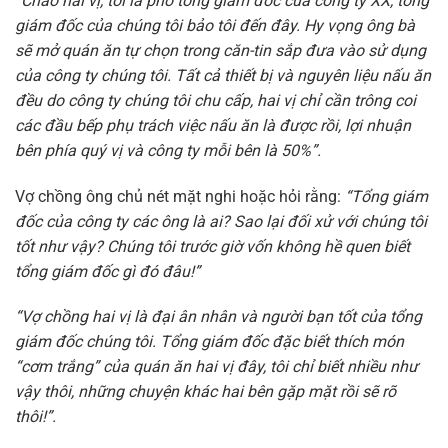
“Chào hai vị, tôi là phó tổng giám đốc của công ty XX, tổng
giám đốc của chúng tôi bảo tôi đến đây. Hy vọng ông bà
sẽ mở quán ăn tự chọn trong căn-tin sắp đưa vào sử dụng
của công ty chúng tôi. Tất cả thiết bị và nguyên liệu nấu ăn
đều do công ty chúng tôi chu cấp, hai vị chỉ cần trông coi
các đầu bếp phụ trách việc nấu ăn là được rồi, lợi nhuận
bên phía quý vị và công ty mỗi bên là 50%”.
Vợ chồng ông chủ nét mặt nghi hoặc hỏi rằng:
“Tổng giám
đốc của công ty các ông là ai? Sao lại đối xử với chúng tôi
tốt như vậy? Chúng tôi trước giờ vốn không hề quen biết
tổng giám đốc gì đó đâu!”
“Vợ chồng hai vị là đại ân nhân và người bạn tốt của tổng
giám đốc chúng tôi. Tổng giám đốc đặc biết thích món
“cơm trắng” của quán ăn hai vị đây, tôi chỉ biết nhiều như
vậy thôi, những chuyện khác hai bên gặp mặt rồi sẽ rõ
thôi!”.