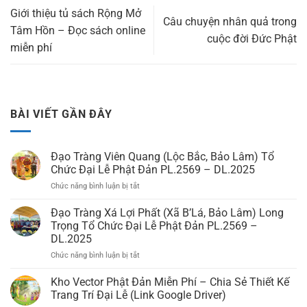
Giới thiệu tủ sách Rộng Mở
Câu chuyện nhân quả trong
Tâm Hồn – Đọc sách online
cuộc đời Đức Phật
miễn phí
BÀI VIẾT GẦN ĐÂY
Đạo Tràng Viên Quang (Lộc Bắc, Bảo Lâm) Tổ
Chức Đại Lễ Phật Đản PL.2569 – DL.2025
Chức năng bình luận bị tắt
ở
Đạo
Tràng
Đạo Tràng Xá Lợi Phất (Xã B’Lá, Bảo Lâm) Long
Viên
Trọng Tổ Chức Đại Lễ Phật Đản PL.2569 –
Quang
DL.2025
(Lộc
Chức năng bình luận bị tắt
ở
Bắc,
Đạo
Bảo
Tràng
Lâm)
Kho Vector Phật Đản Miễn Phí – Chia Sẻ Thiết Kế
Xá
Tổ
Trang Trí Đại Lễ (Link Google Driver)
Lợi
Chức