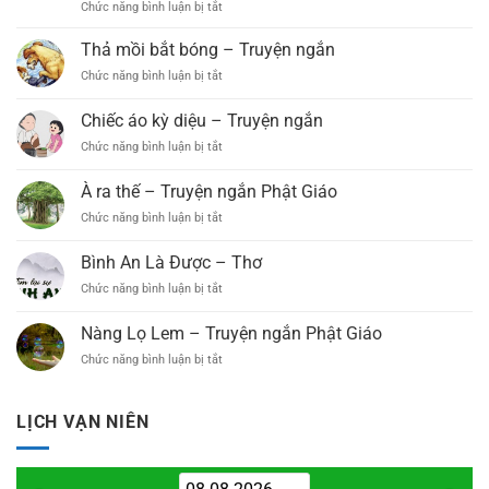
Chức năng bình luận bị tắt
ở
Phất
Đại
Kho
(Xã
Lễ
Vector
Thả mồi bắt bóng – Truyện ngắn
B’Lá,
Phật
Phật
Bảo
Đản
Chức năng bình luận bị tắt
ở
Đản
Lâm)
PL.2569
Thả
Miễn
Long
–
mồi
Chiếc áo kỳ diệu – Truyện ngắn
Phí
Trọng
DL.2025
bắt
–
Tổ
Chức năng bình luận bị tắt
ở
bóng
Chia
Chức
Chiếc
–
Sẻ
Đại
áo
Truyện
À ra thế – Truyện ngắn Phật Giáo
Thiết
Lễ
kỳ
ngắn
Kế
Phật
Chức năng bình luận bị tắt
ở
diệu
Trang
Đản
À
–
Trí
PL.2569
ra
Truyện
Bình An Là Được – Thơ
Đại
–
thế
ngắn
Lễ
Chức năng bình luận bị tắt
DL.2025
ở
–
(Link
Bình
Truyện
Google
An
ngắn
Nàng Lọ Lem – Truyện ngắn Phật Giáo
Driver)
Là
Phật
Chức năng bình luận bị tắt
ở
Được
Giáo
Nàng
–
Lọ
Thơ
Lem
LỊCH VẠN NIÊN
–
Truyện
ngắn