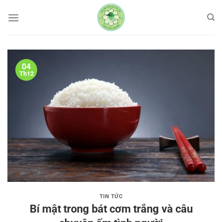
Bỏ
qua
nội
dung
04
Th12
TIN TỨC
Bí mật trong bát cơm trắng và câu