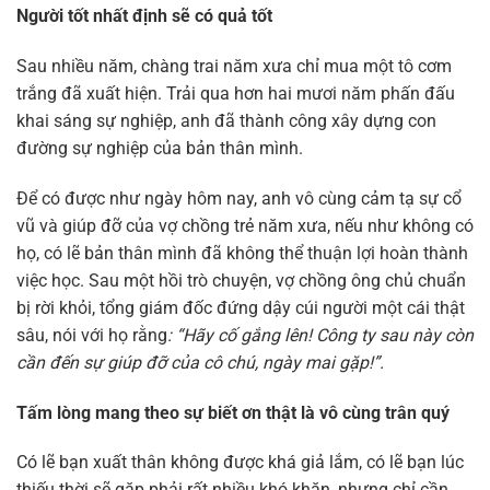
Người tốt nhất định sẽ có quả tốt
Sau nhiều năm, chàng trai năm xưa chỉ mua một tô cơm
trắng đã xuất hiện. Trải qua hơn hai mươi năm phấn đấu
khai sáng sự nghiệp, anh đã thành công xây dựng con
đường sự nghiệp của bản thân mình.
Để có được như ngày hôm nay, anh vô cùng cảm tạ sự cổ
vũ và giúp đỡ của vợ chồng trẻ năm xưa, nếu như không có
họ, có lẽ bản thân mình đã không thể thuận lợi hoàn thành
việc học. Sau một hồi trò chuyện, vợ chồng ông chủ chuẩn
bị rời khỏi, tổng giám đốc đứng dậy cúi người một cái thật
sâu, nói với họ rằng
: “Hãy cố gắng lên! Công ty sau này còn
cần đến sự giúp đỡ của cô chú, ngày mai gặp!”.
Tấm lòng mang theo sự biết ơn thật là vô cùng trân quý
Có lẽ bạn xuất thân không được khá giả lắm, có lẽ bạn lúc
thiếu thời sẽ gặp phải rất nhiều khó khăn, nhưng chỉ cần