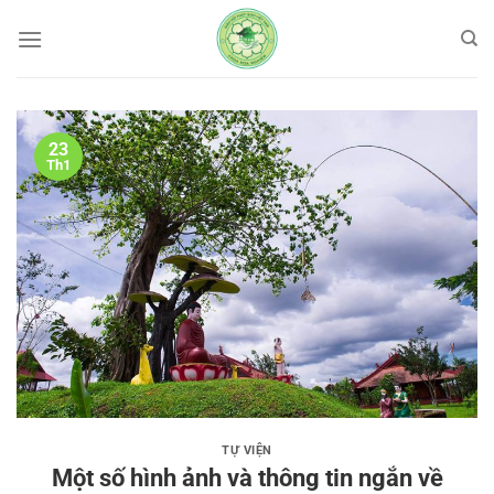
Bỏ
qua
nội
dung
23
Th1
TỰ VIỆN
Một số hình ảnh và thông tin ngắn về