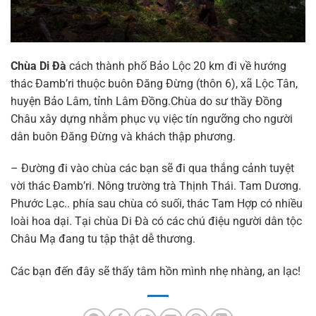
Chùa Di Đà
cách thành phố Bảo Lộc 20 km đi về hướng
thác Đamb’ri thuộc buôn Đăng Đừng (thôn 6), xã Lộc Tân,
huyện Bảo Lâm, tỉnh Lâm Đồng.Chùa do sư thầy Đồng
Châu xây dựng nhằm phục vụ việc tín ngưỡng cho người
dân buôn Đăng Đừng và khách thập phương.
– Đường đi vào chùa các bạn sẽ đi qua thắng cảnh tuyệt
vời thác Đamb’ri. Nông trường trà Thịnh Thái. Tam Dương.
Phước Lạc.. phía sau chùa có suối, thác Tam Hợp có nhiều
loài hoa dại. Tại chùa Di Đà có các chú điệu người dân tộc
Châu Mạ đang tu tập thật dễ thương.
Các bạn đến đây sẽ thấy tâm hồn mình nhẹ nhàng, an lạc!