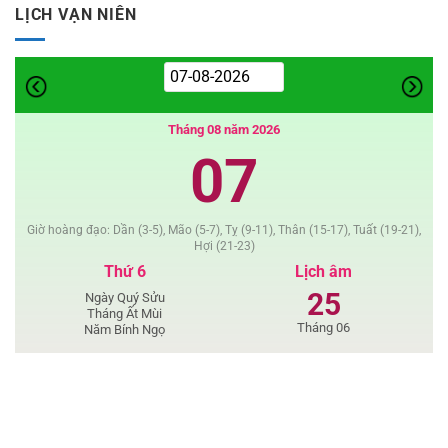
Lem
LỊCH VẠN NIÊN
–
Truyện
ngắn
Phật
Giáo
Tháng 08 năm 2026
07
Giờ hoàng đạo: Dần (3-5), Mão (5-7), Tỵ (9-11), Thân (15-17), Tuất (19-21),
Hợi (21-23)
Thứ 6
Lịch âm
25
Ngày Quý Sửu
Tháng Ất Mùi
Tháng 06
Năm Bính Ngọ