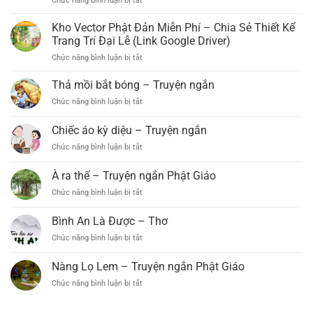
Chức năng bình luận bị tắt
ở
Bắc,
Đạo
Bảo
Tràng
Lâm)
Kho Vector Phật Đản Miễn Phí – Chia Sẻ Thiết Kế
Xá
Tổ
Trang Trí Đại Lễ (Link Google Driver)
Lợi
Chức
Chức năng bình luận bị tắt
ở
Phất
Đại
Kho
(Xã
Lễ
Vector
Thả mồi bắt bóng – Truyện ngắn
B’Lá,
Phật
Phật
Bảo
Đản
Chức năng bình luận bị tắt
ở
Đản
Lâm)
PL.2569
Thả
Miễn
Long
–
mồi
Chiếc áo kỳ diệu – Truyện ngắn
Phí
Trọng
DL.2025
bắt
–
Tổ
Chức năng bình luận bị tắt
ở
bóng
Chia
Chức
Chiếc
–
Sẻ
Đại
áo
Truyện
À ra thế – Truyện ngắn Phật Giáo
Thiết
Lễ
kỳ
ngắn
Kế
Phật
Chức năng bình luận bị tắt
ở
diệu
Trang
Đản
À
–
Trí
PL.2569
ra
Truyện
Bình An Là Được – Thơ
Đại
–
thế
ngắn
Lễ
Chức năng bình luận bị tắt
DL.2025
ở
–
(Link
Bình
Truyện
Google
An
ngắn
Nàng Lọ Lem – Truyện ngắn Phật Giáo
Driver)
Là
Phật
Chức năng bình luận bị tắt
ở
Được
Giáo
Nàng
–
Lọ
Thơ