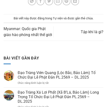
Bài viết này được đăng trong
Tự viện
và được gắn thẻ
chùa
.
Myanmar: Quốc gia Phật
Tập khí là gì?
giáo hào phóng nhất thế giới
BÀI VIẾT GẦN ĐÂY
Đạo Tràng Viên Quang (Lộc Bắc, Bảo Lâm) Tổ
Chức Đại Lễ Phật Đản PL.2569 – DL.2025
Chức năng bình luận bị tắt
ở
Đạo
Tràng
Đạo Tràng Xá Lợi Phất (Xã B’Lá, Bảo Lâm) Long
Viên
Trọng Tổ Chức Đại Lễ Phật Đản PL.2569 –
Quang
DL.2025
(Lộc