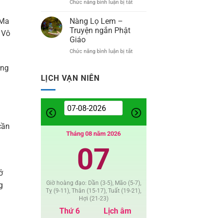
Chức năng bình luận bị tắt
ở
Truyện
Bình
ngắn
An
Nàng Lọ Lem –
 Ma
Phật
Là
Giáo
Truyện ngắn Phật
 Vô
Được
Giáo
–
Chức năng bình luận bị tắt
ở
Thơ
Nàng
ăng
Lọ
Lem
LỊCH VẠN NIÊN
–
Truyện
ngắn
Phật
Giáo
cần
Tháng 08 năm 2026
07
ở
Giờ hoàng đạo: Dần (3-5), Mão (5-7),
g
Tỵ (9-11), Thân (15-17), Tuất (19-21),
Hợi (21-23)
Thứ 6
Lịch âm