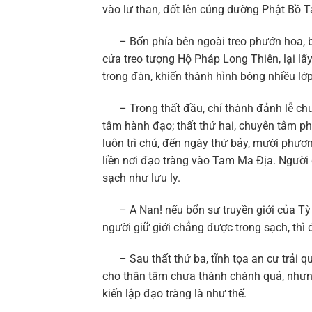
vào lư than, đốt lên cúng dường Phật Bồ T
– Bốn phía bên ngoài treo phướn hoa, bố
cửa treo tượng Hộ Pháp Long Thiên, lại lấy
trong đàn, khiến thành hình bóng nhiều lớp
– Trong thất đầu, chí thành đảnh lễ chư 
tâm hành đạo; thất thứ hai, chuyên tâm ph
luôn trì chú, đến ngày thứ bảy, mười phư
liền nơi đạo tràng vào Tam Ma Địa. Người 
sạch như lưu ly.
– A Nan! nếu bổn sư truyền giới của Tỳ 
người giữ giới chẳng được trong sạch, thì
– Sau thất thứ ba, tĩnh tọa an cư trải qu
cho thân tâm chưa thành chánh quả, nhưng
kiến lập đạo tràng là như thế.