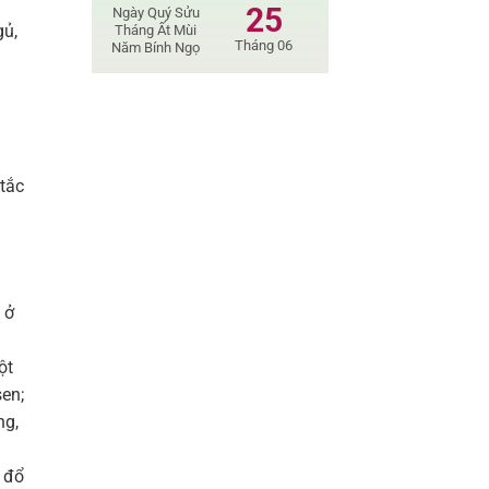
i
25
Ngày Quý Sửu
gủ,
Tháng Ất Mùi
Tháng 06
Năm Bính Ngọ
h
 tắc
 ở
ột
en;
ng,
 đổ