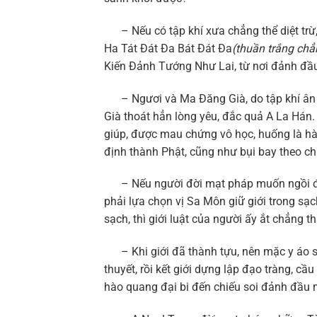
– Nếu có tập khí xưa chẳng thể diệt trừ
Ha Tát Đát Đa Bát Đát Đa
(thuần trắng chẳ
Kiến Đảnh Tướng Như Lai, từ nơi đảnh đầu 
– Ngươi và Ma Đăng Già, do tập khí ân ái
Già thoát hẳn lòng yêu, đắc quả A La Hán.
giúp, được mau chứng vô học, huống là hà
định thành Phật, cũng như bụi bay theo ch
– Nếu người đời mạt pháp muốn ngồi đạo 
phải lựa chọn vị Sa Môn giữ giới trong sạ
sạch, thì giới luật của người ấy ắt chẳng t
– Khi giới đã thành tựu, nên mặc y áo sạ
thuyết, rồi kết giới dựng lập đạo tràng, 
hào quang đại bi đến chiếu soi đảnh đầu 