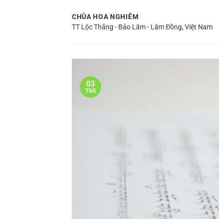
Bỏ
CHÙA HOA NGHIÊM
qua
TT Lộc Thắng - Bảo Lâm - Lâm Đồng, Việt Nam
nội
dung
03
Th5