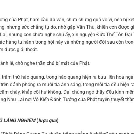
ơng của Phật, ham cầu đa văn, chưa chứng quả vô vi, nên bị kẹ
ng, nhưng sức chẳng tự do, nhờ gặp Văn Thù, khiến con được gi
Lai, nhưng con chưa nghe chú ấy, xin nguyện Đức Thế Tôn Đại
 các hàng tu hành trong hội này và những người đời sau còn tron
m được giải thoát.
nh lễ, chờ nghe thần chú bí mật của Phật.
trăm thứ hào quang, trong hào quang hiện ra bửu liên hoa ngà
 trên đảnh phóng ra mười tia ánh sáng, trong mỗi tia đều hiện r
cầm chày, khắp cõi hư không. Đại chúng ngó thấy đều kính mến
ng Như Lai nơi Vô Kiến Đảnh Tướng của Phật tuyên thuyết thầ
Ú LĂNG NGHIÊM
(
lược qua
)