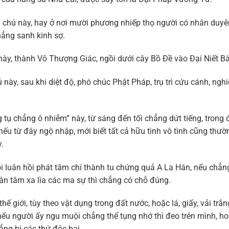
ú này, hay ở nơi mười phương nhiếp thọ người có nhân duyê
hẳng sanh kinh sợ.
 thành Vô Thượng Giác, ngồi dưới cây Bồ Đề vào Đại Niết Bà
, sau khi diệt độ, phó chúc Phật Pháp, trụ trì cứu cánh, ngh
 chẳng ô nhiễm” này, từ sáng đến tối chẳng dứt tiếng, trong 
ếu từ đây ngộ nhập, mới biết tất cả hữu tình vô tình cũng thườ
.
uân hồi phát tâm chí thành tu chứng quả A La Hán, nếu chẳng
ân tâm xa lìa các ma sự thì chẳng có chỗ đúng.
giới, tùy theo vật dụng trong đất nước, hoặc lá, giấy, vải trắn
 nếu người ấy ngu muội chẳng thể tụng nhớ thì đeo trên mình, h
ẳng bị các thứ độc hại.