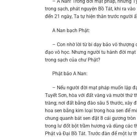
– A Nan! Trong đời mạt pháp, những Tỳ Kh
trong sạch, phát nguyện Bồ Tát, khi ra vào
đến 21 ngày, Ta tự hiện thân trước người ấ
A Nan bạch Phật:
– Con nhờ lời từ bi dạy bảo vô thượng củ
đạo vô học. Nhưng người tu hành đời mạt p
trong sạch của chư Phật?
Phật bảo A Nan:
– Nếu người đời mạt pháp muốn lập đạo tr
Tuyết Sơn, hòa với đất vàng và mười thứ
tràng; nơi đất bằng đào sâu 5 thước, xây 
hoa sen bằng kim loại trong hoa sen để m
chung quanh bát sen đặt 8 cái gương tròn 
trong lư đốt bột trầm hương và dùng các
Phật và Đại Bồ Tát. Trước đàn để một lư 