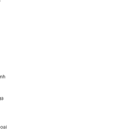
a
anh
gạ
 oai