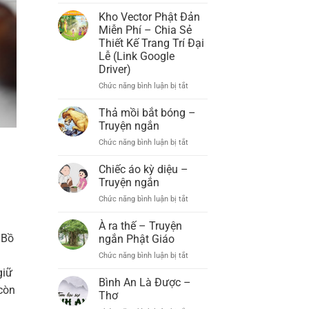
Đạo
Chức
Tràng
Kho Vector Phật Đản
Đại
Xá
Miễn Phí – Chia Sẻ
Lễ
Lợi
Thiết Kế Trang Trí Đại
Phật
Phất
Lễ (Link Google
Đản
(Xã
Driver)
PL.2569
B’Lá,
–
Bảo
Chức năng bình luận bị tắt
ở
DL.2025
Lâm)
Kho
Long
Vector
Thả mồi bắt bóng –
Trọng
Phật
Truyện ngắn
Tổ
Đản
Chức năng bình luận bị tắt
Chức
ở
Miễn
Đại
Thả
Phí
Lễ
mồi
Chiếc áo kỳ diệu –
–
Phật
bắt
Chia
Truyện ngắn
Đản
bóng
Sẻ
Chức năng bình luận bị tắt
ở
PL.2569
–
Thiết
Chiếc
–
Truyện
Kế
áo
À ra thế – Truyện
DL.2025
ngắn
Trang
kỳ
 Bồ
ngắn Phật Giáo
Trí
diệu
Đại
Chức năng bình luận bị tắt
ở
–
Lễ
À
Truyện
giữ
(Link
ra
Bình An Là Được –
ngắn
Google
 còn
thế
Thơ
Driver)
–