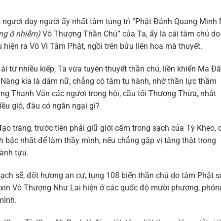
, ngươi dạy người ấy nhất tâm tụng trì “Phật Đảnh Quang Minh
ng ô nhiễm)
Vô Thượng Thần Chú” của Ta, ấy là cái tâm chú do
hiện ra Vô Vi Tâm Phật, ngồi trên bửu liên hoa mà thuyết.
 từ nhiều kiếp, Ta vừa tuyên thuyết thần chú, liền khiến Ma Đ
 Nàng kia là dâm nữ, chẳng có tâm tu hành, nhờ thần lực thầm
ng Thanh Văn các ngươi trong hội, cầu tối Thượng Thừa, nhất
iều gió, đâu có ngăn ngại gì?
tràng, trước tiên phải giữ giới cấm trong sạch của Tỳ Kheo, 
ch bậc nhất để làm thầy mình, nếu chẳng gặp vị tăng thật trong
hành tựu.
ch sẽ, đốt hương an cư, tụng 108 biến thần chú do tâm Phật s
cầu xin Vô Thượng Như Lai hiện ở các quốc độ mười phương, phón
mình.