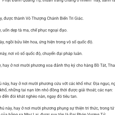
“Phật Đảnh Quang Tụ, thuần trắng chẳng ô nhiễm” này, sanh r
 được thành Vô Thượng Chánh Biến Tri Giác.
 uốn dẹp tà ma, chế phục ngoại đạo.
ngồi bửu liên hoa, ứng hiện trong vô số quốc độ.
, nơi vô số quốc độ, chuyển đại pháp luân.
 hay ở nơi mười phương xoa đảnh thọ ký cho hàng Bồ Tát, Th
y, hay ở nơi mười phương cứu vớt các khổ như: Địa ngục, n
 khổ, những tai nạn lớn nhỏ đồng thời được giải thoát; các nạn:
cho đến đói khát nghèo nàn, ngay đó tiêu tan.
ày, hay ở nơi mười phương phụng sự thiện tri thức, trong tứ
 của hằng sa Như Lai, được suy tôn là Đại Pháp Vương Tử.