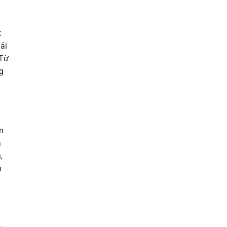
t
ải
 Từ
g
n
a
,
n