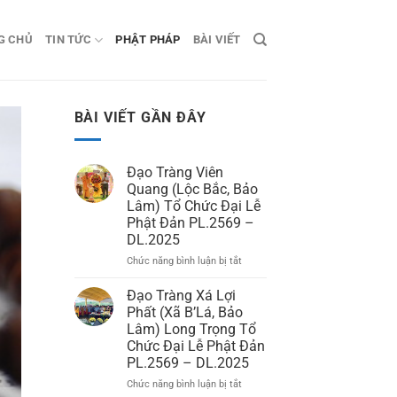
G CHỦ
TIN TỨC
PHẬT PHÁP
BÀI VIẾT
BÀI VIẾT GẦN ĐÂY
Đạo Tràng Viên
Quang (Lộc Bắc, Bảo
Lâm) Tổ Chức Đại Lễ
Phật Đản PL.2569 –
DL.2025
Chức năng bình luận bị tắt
ở
Đạo
Tràng
Đạo Tràng Xá Lợi
Viên
Phất (Xã B’Lá, Bảo
Quang
Lâm) Long Trọng Tổ
(Lộc
Chức Đại Lễ Phật Đản
Bắc,
PL.2569 – DL.2025
Bảo
Lâm)
Chức năng bình luận bị tắt
ở
Tổ