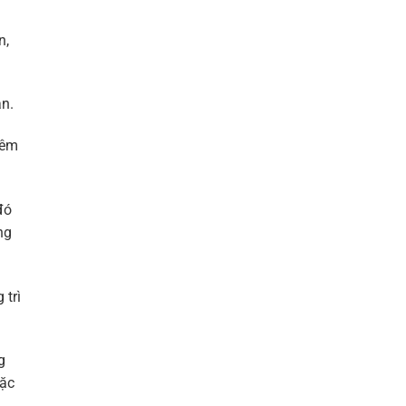
n,
n.
iêm
đó
ng
 trì
g
oặc