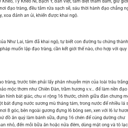
eo, Tỳ Kheo Ni, Bạch Y, đàn việt, tâm diệt tham dâm, giữ giớ
 nơi đạo tràng, đều tắm rửa sạch sẽ, sáu thời hành đạo chẳng n
y, xoa đảnh an ủi, khiến được khai ngộ.
a Như Lai, tâm đã khai ngộ, tự biết con đường tu chứng thàn
háp muốn lập đạo tràng, cần kết giới thế nào, cho hợp với quy
àng, trước tiên phải lấy phân nhuyễn mịn của loài trâu trắng
 thảo mộc thơm như Chiên Đàn, trầm hương v.v… để làm nền đạo
đàn hình bát giác, chu vi rộng 16 thước, chính giữa đàn chưng m
ột bát đựng nước sương mù tháng tám, trong nước để nhiều lá s
nơi 8 góc, bên ngoài gương đựng l6 bông sen, xen với l6 lư hươ
 thứ đồ ăn quý làm bánh sữa, đựng 16 chén để cúng dường chư
than nhỏ, đến mỗi bữa ăn hoặc nửa đêm, dùng mật ong và tô lạc