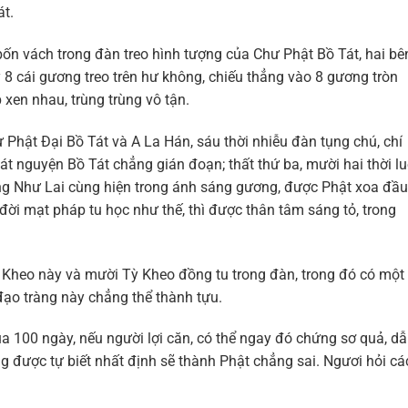
át.
n vách trong đàn treo hình tượng của Chư Phật Bồ Tát, hai bê
 8 cái gương treo trên hư không, chiếu thẳng vào 8 gương tròn
 xen nhau, trùng trùng vô tận.
Phật Đại Bồ Tát và A La Hán, sáu thời nhiễu đàn tụng chú, chí
át nguyện Bồ Tát chẳng gián đoạn; thất thứ ba, mười hai thời l
ơng Như Lai cùng hiện trong ánh sáng gương, được Phật xoa đầu
đời mạt pháp tu học như thế, thì được thân tâm sáng tỏ, trong
Kheo này và mười Tỳ Kheo đồng tu trong đàn, trong đó có một
 đạo tràng này chẳng thể thành tựu.
a 100 ngày, nếu người lợi căn, có thể ngay đó chứng sơ quả, d
 được tự biết nhất định sẽ thành Phật chẳng sai. Ngươi hỏi cá