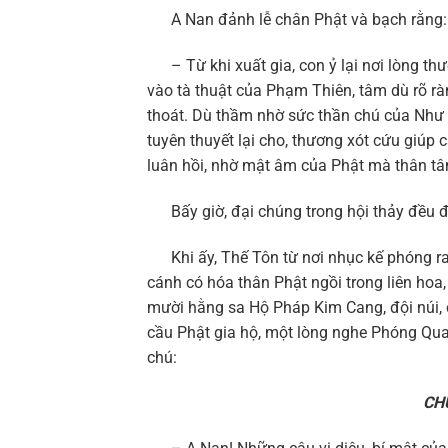
A Nan đảnh lễ chân Phật và bạch rằng:
– Từ khi xuất gia, con ỷ lại nơi lòng thư
vào tà thuật của Phạm Thiên, tâm dù rõ rà
thoát. Dù thầm nhờ sức thần chú của Như 
tuyên thuyết lại cho, thương xót cứu giúp
luân hồi, nhờ mật âm của Phật mà thân tâ
Bấy giờ, đại chúng trong hội thảy đều đả
Khi ấy, Thế Tôn từ nơi nhục kế phóng ra 
cánh có hóa thân Phật ngồi trong liên hoa,
mười hằng sa Hộ Pháp Kim Cang, đội núi, 
cầu Phật gia hộ, một lòng nghe Phóng Qua
chú:
CH