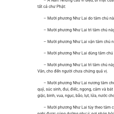
– A Nan! Những câu vi diệu, bí mật của 
tất cả chư Phật:
– Mười phương Như Lai do tâm chú này,
– Mười phương Như Lai trì tâm chú này,
– Mười phương Như Lai vận tâm chú này, 
– Mười phương Như Lai dùng tâm chú này
– Mười phương Như Lai trì tâm chú này,
Văn, cho đến người chưa chứng quả vị.
– Mười phương Như Lai nương tâm chú nà
quỷ, súc sinh, đui, điếc, ngọng, câm và bát
giặc, binh, vua, ngục, bão, lụt, lửa, nước 
– Mười phương Như Lai tùy theo tâm chú n
nghi được cúng dường như ý; nơi pháp hội