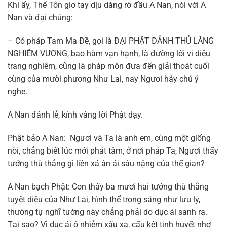
Khi ấy, Thế Tôn giơ tay dịu dàng rờ đầu A Nan, nói với A
Nan và đại chúng:
– Có pháp Tam Ma Đề, gọi là ĐẠI PHẬT ĐẢNH THỦ LĂNG
NGHIÊM VƯƠNG, bao hàm vạn hạnh, là đường lối vi diệu
trang nghiêm, cũng là pháp môn đưa đến giải thoát cuối
cùng của mười phương Như Lai, nay Ngươi hãy chú ý
nghe.
A Nan đảnh lễ, kính vâng lời Phật dạy.
Phật bảo A Nan: Ngươi và Ta là anh em, cùng một giống
nòi, chẳng biết lúc mới phát tâm, ở nơi pháp Ta, Ngươi thấy
tướng thù thắng gì liền xả ân ái sâu nặng của thế gian?
A Nan bạch Phật: Con thấy ba mươi hai tướng thù thắng
tuyệt diệu của Như Lai, hình thể trong sáng như lưu ly,
thường tự nghĩ tướng này chẳng phải do dục ái sanh ra.
Tại sao? Vì dục ái ô nhiễm xấu xa, cấu kết tinh huyết nhơ