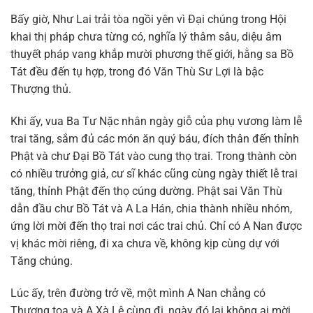
Bấy giờ, Như Lai trải tòa ngồi yên vì Đại chúng trong Hội
khai thị pháp chưa từng có, nghĩa lý thâm sâu, diệu âm
thuyết pháp vang khắp mười phương thế giới, hằng sa Bồ
Tát đều đến tụ hợp, trong đó Văn Thù Sư Lợi là bậc
Thượng thủ.
Khi ấy, vua Ba Tư Nặc nhân ngày giỗ của phụ vương làm lễ
trai tăng, sắm đủ các món ăn quý báu, đích thân đến thỉnh
Phật và chư Đại Bồ Tát vào cung thọ trai. Trong thành còn
có nhiều trưởng giả, cư sĩ khác cũng cùng ngày thiết lễ trai
tăng, thỉnh Phật đến thọ cúng dường. Phật sai Văn Thù
dẫn đầu chư Bồ Tát và A La Hán, chia thành nhiều nhóm,
ứng lời mời đến thọ trai nơi các trai chủ. Chỉ có A Nan được
vị khác mời riêng, đi xa chưa về, không kịp cùng dự với
Tăng chúng.
Lúc ấy, trên đường trở về, một mình A Nan chẳng có
Thượng tọa và A Xà Lê cùng đi, ngày đó lại không ai mời