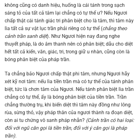
không cũng có danh hiệu, huống là cái tánh trong sạch
sáng tỏ của tất cả tâm lại chẳng có tự thể ư? Nếu Ngươi
chấp thật cái tánh giác tri phân biệt cho là tâm, thì tâm này
lìa tất cả sự vật lục trần phải riêng có tự thể (
chẳng theo
cảnh trần sanh diệt
). Như Ngươi hiện nay đang nghe
thuyết pháp, là do âm thanh nên có phân biệt; dẫu cho diệt
hết tất cả kiến, văn, giác, tri, trong giữ u nhàn, cũng còn là
bóng phân biệt của pháp trần.
Ta chẳng bảo Ngươi chấp thật phi tâm, nhưng Ngươi hãy
xét kỹ nơi tâm: nếu lìa tiền trần mà có tự thể của tánh phân
biệt, tức là chơn tâm của Ngươi. Nếu tánh phân biệt lìa trần
chẳng có tự thể, ấy là bóng phân biệt của tiền trần. Trần
chẳng thường trụ, khi biến diệt thì tâm này đồng như lông
rùa, sừng thỏ, vậy pháp thân của ngươi thành ra đoạn diệt,
còn ai tu chứng vô sanh pháp nhẫn?
(Cảnh trần có hai loại:
đối với ngũ căn gọi là tiền trần, đối với ý căn gọi là pháp
trần).