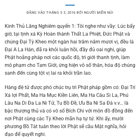
ĐĂNG VÀO
THÁNG 5 3, 2016
BỞI
NGƯỜI MIỀN NÚI
Kinh Thủ Lăng Nghiêm quyển 1: Tôi nghe như vầy: Lúc bấy
giờ, tại tịnh xá Kỳ Hoàn thành Thất La Phiệt, Đức Phật và
chúng Đại Tỳ Kheo một ngàn hai trăm năm mươi vị, đều là
Đại A La Hán, đã ra khỏi luân hồi, đầy đủ oai nghi, giúp
Phật hoằng pháp nơi các quốc độ, trì giới thanh tịnh, làm
mô phạm cho Tam Giới, ứng hiện vô số thân, hóa độ chúng
sanh đến cùng tột vị lai ra khỏi trần lao.
Hàng đệ tử được phó chúc trụ trì Phật pháp gồm có: Đại Trí
Xá lợi Phất, Ma Ha Mục Kiền Liên, Ma Ha Câu Si La, Phú
Lâu Na Di Đa La Ni Tử, Tu Bồ Đề, Ưu Ba Ni Sa Đà v.v… là
bậc thượng thủ và có vô số Bích Chi với môn đồ đồng đến
nơi Phật cùng các Tỳ Kheo mãn hạ tự tứ. Khi ấy, mười
phương Bồ Tát tuân theo lời Phật sẽ cầu Mật nghĩa, hỏi
đạo để quyết nghi.