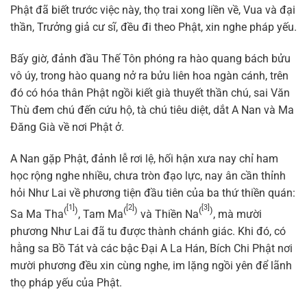
Phật đã biết trước việc này, thọ trai xong liền về, Vua và đại
thần, Trưởng giả cư sĩ, đều đi theo Phật, xin nghe pháp yếu.
Bấy giờ, đảnh đầu Thế Tôn phóng ra hào quang bách bửu
vô úy, trong hào quang nở ra bửu liên hoa ngàn cánh, trên
đó có hóa thân Phật ngồi kiết già thuyết thần chú, sai Văn
Thù đem chú đến cứu hộ, tà chú tiêu diệt, dắt A Nan và Ma
Đăng Già về nơi Phật ở.
A Nan gặp Phật, đảnh lễ rơi lệ, hối hận xưa nay chỉ ham
học rộng nghe nhiều, chưa tròn đạo lực, nay ân cần thỉnh
hỏi Như Lai về phương tiện đầu tiên của ba thứ thiền quán:
[1]
[2]
[3]
(
)
(
)
(
)
Sa Ma Tha
, Tam Ma
và Thiền Na
, mà mười
phương Như Lai đã tu được thành chánh giác. Khi đó, có
hằng sa Bồ Tát và các bậc Đại A La Hán, Bích Chi Phật nơi
mười phương đều xin cùng nghe, im lặng ngồi yên để lãnh
thọ pháp yếu của Phật.