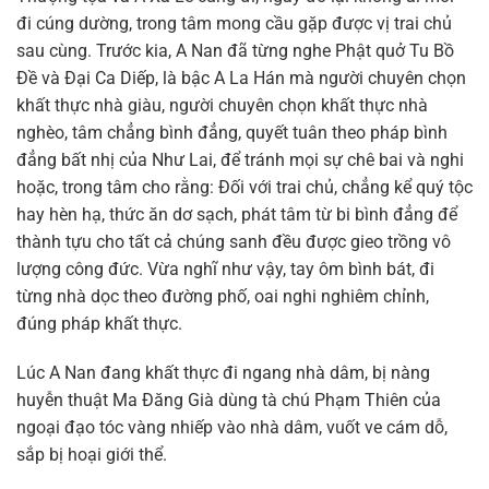
đi cúng dường, trong tâm mong cầu gặp được vị trai chủ
sau cùng. Trước kia, A Nan đã từng nghe Phật quở Tu Bồ
Đề và Đại Ca Diếp, là bậc A La Hán mà người chuyên chọn
khất thực nhà giàu, người chuyên chọn khất thực nhà
nghèo, tâm chẳng bình đẳng, quyết tuân theo pháp bình
đẳng bất nhị của Như Lai, để tránh mọi sự chê bai và nghi
hoặc, trong tâm cho rằng: Đối với trai chủ, chẳng kể quý tộc
hay hèn hạ, thức ăn dơ sạch, phát tâm từ bi bình đẳng để
thành tựu cho tất cả chúng sanh đều được gieo trồng vô
lượng công đức. Vừa nghĩ như vậy, tay ôm bình bát, đi
từng nhà dọc theo đường phố, oai nghi nghiêm chỉnh,
đúng pháp khất thực.
Lúc A Nan đang khất thực đi ngang nhà dâm, bị nàng
huyễn thuật Ma Đăng Già dùng tà chú Phạm Thiên của
ngoại đạo tóc vàng nhiếp vào nhà dâm, vuốt ve cám dỗ,
sắp bị hoại giới thể.