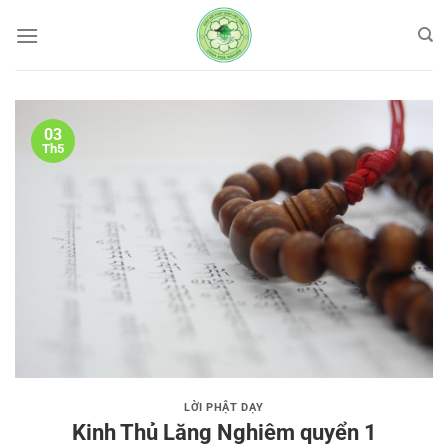
Bỏ
qua
nội
dung
03
Th5
LỜI PHẬT DẠY
Kinh Thủ Lăng Nghiêm quyển 1