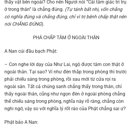
thấy vật bên ngoài? Cho nên Ngươi nói “Cái tâm giác tri trụ
ở trong thân” là chẳng đúng.
(Tự tánh bất nhị, vốn chẳng
có nghĩa đúng và chẳng đúng, chỉ vì trị bệnh chấp thật nên
nói CHẲNG ĐÚNG
).
PHÁ CHẤP TÂM Ở NGOÀI THÂN
A Nan cúi đầu bạch Phật:
– Con nghe lời dạy của Như Lai, ngộ được tâm con thật ở
ngoài thân. Tại sao? Ví như đèn thắp trong phòng thì trước
phải chiếu sáng trong phòng, rồi sau mới từ cửa rọi ra
ngoài sân. Tất cả chúng sanh chẳng thấy trong thân, chỉ
thấy ngoài thân, cũng như ngọn đèn ở ngoài phòng chẳng
thể chiếu sáng trong phòng, nghĩa này rõ ràng, chẳng còn
nghi ngờ, vậy so với nghĩa lý rốt ráo của Phật chẳng sai ư?
Phật bảo A Nan: