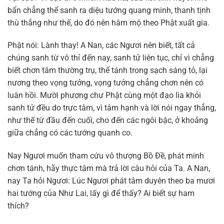
bẩn chẳng thể sanh ra diệu tướng quang minh, thanh tịnh
thù thắng như thế, do đó nên hâm mộ theo Phật xuất gia.
Phật nói: Lành thay! A Nan, các Ngươi nên biết, tất cả
chúng sanh từ vô thỉ đến nay, sanh tử liên tục, chỉ vì chẳng
biết chơn tâm thường trụ, thể tánh trong sạch sáng tỏ, lại
nương theo vọng tưởng, vọng tưởng chẳng chơn nên có
luân hồi. Mười phương chư Phật cùng một đạo lìa khỏi
sanh tử đều do trực tâm, vì tâm hạnh và lời nói ngay thẳng,
như thế từ đầu đến cuối, cho đến các ngôi bậc, ở khoảng
giữa chẳng có các tướng quanh co.
Nay Ngươi muốn tham cứu vô thượng Bồ Đề, phát minh
chơn tánh, hãy thực tâm mà trả lời câu hỏi của Ta. A Nan,
nay Ta hỏi Ngươi: Lúc Ngươi phát tâm duyên theo ba mươi
hai tướng của Như Lai, lấy gì để thấy? Ai biết sự ham
thích?