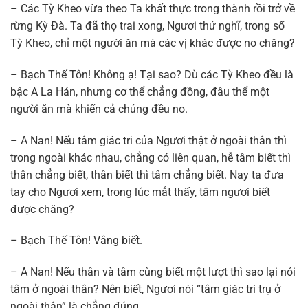
– Các Tỳ Kheo vừa theo Ta khất thực trong thành rồi trở về
rừng Kỳ Đà. Ta đã thọ trai xong, Ngươi thử nghĩ, trong số
Tỳ Kheo, chỉ một người ăn mà các vị khác được no chăng?
– Bạch Thế Tôn! Không ạ! Tại sao? Dù các Tỳ Kheo đều là
bậc A La Hán, nhưng cơ thể chẳng đồng, đâu thể một
người ăn mà khiến cả chúng đều no.
– A Nan! Nếu tâm giác tri của Ngươi thật ở ngoài thân thì
trong ngoài khác nhau, chẳng có liên quan, hễ tâm biết thì
thân chẳng biết, thân biết thì tâm chẳng biết. Nay ta đưa
tay cho Ngươi xem, trong lúc mắt thấy, tâm ngươi biết
được chăng?
– Bạch Thế Tôn! Vâng biết.
– A Nan! Nếu thân và tâm cùng biết một lượt thì sao lại nói
tâm ở ngoài thân? Nên biết, Ngươi nói “tâm giác tri trụ ở
ngoài thân” là chẳng đúng.