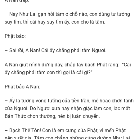
A Nan đáp:
– Nay Như Lai gạn hỏi tâm ở chỗ nào, con dùng tư tưởng
suy tìm, thì cái hay suy tìm ấy, con cho là tâm.
Phật bảo:
– Sai rồi, A Nan! Cái ấy chẳng phải tâm Ngươi.
A Nan giựt mình đứng dậy, chắp tay bạch Phật rằng: “Cái
ấy chẳng phải tâm con thì gọi là cái gì?”
Phật bảo A Nan:
– Ấy là tướng vọng tưởng của tiền trần, mê hoặc chơn tánh
của Ngươi. Do Ngươi xưa nay nhận giặc làm con, lạc mất
Bản Thức chơn thường, nên bị luân chuyển.
– Bạch Thế Tôn! Con là em cưng của Phật, vì mến Phật
nên xuất gia. Tâm con chẳng những cúng dường Như Lai,