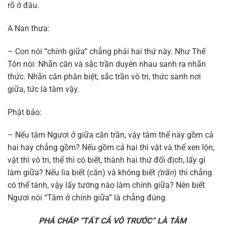
rõ ở đâu.
A Nan thưa:
– Con nói “chính giữa” chẳng phải hai thứ này. Như Thế
Tôn nói: Nhãn căn và sắc trần duyên nhau sanh ra nhãn
thức. Nhãn căn phân biệt, sắc trần vô tri, thức sanh nơi
giữa, tức là tâm vậy.
Phật bảo:
– Nếu tâm Ngươi ở giữa căn trần, vậy tâm thể này gồm cả
hai hay chẳng gồm? Nếu gồm cả hai thì vật và thể xen lộn,
vật thì vô tri, thể thì có biết, thành hai thứ đối địch, lấy gì
làm giữa? Nếu lìa biết (căn) và không biết
(trần
) thì chẳng
có thể tánh, vậy lấy tướng nào làm chính giữa? Nên biết
Ngươi nói “Tâm ở chính giữa” là chẳng đúng.
PHÁ CHẤP “TẤT CẢ VÔ TRƯỚC” LÀ TÂM