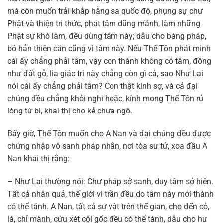
mà còn muốn trải khắp hằng sa quốc độ, phụng sự chư
Phật và thiện tri thức, phát tâm dũng mãnh, làm những
Phật sự khó làm, đều dùng tâm này; dẫu cho báng pháp,
bỏ hẳn thiện căn cũng vì tâm này. Nếu Thế Tôn phát minh
cái ấy chẳng phải tâm, vậy con thành không có tâm, đồng
như đất gỗ, lìa giác tri này chẳng còn gì cả, sao Như Lai
nói cái ấy chẳng phải tâm? Con thật kinh sợ, và cả đại
chúng đều chẳng khỏi nghi hoặc, kính mong Thế Tôn rủ
lòng từ bi, khai thị cho kẻ chưa ngộ.
Bấy giờ, Thế Tôn muốn cho A Nan và đại chúng đều được
chứng nhập vô sanh pháp nhẫn, nơi tòa sư tử, xoa đầu A
Nan khai thị rằng:
– Như Lai thường nói: Chư pháp sở sanh, duy tâm sở hiện.
Tất cả nhân quả, thế giới vi trần đều do tâm này mới thành
có thể tánh. A Nan, tất cả sự vật trên thế gian, cho đến cỏ,
lá, chỉ mành, cứu xét cội gốc đều có thể tánh, dẫu cho hư