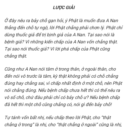
LƯỢC GIẢI
Ở đây nêu ra bảy chỗ gạn hỏi, ý Phật là muốn đưa A Nan
thẳng đến chỗ tự ngộ, lời Phật chẳng phải chơn lý. Phật chỉ
dùng thuốc giả để trị bịnh giả của A Nan. Tại sao nói là
bệnh giả? Vì những kiến chấp của A Nan vốn chẳng thật.
Tại sao nói thuốc giả? Vì lời phá chấp của Phật cũng
chẳng thật.
Cũng như A Nan nói tâm ở trong thân, ở ngoài thân, cho
đến nói vô trước là tâm, kỳ thật không phải có chỗ chẳng
đúng hay chẳng sai, vì chấp nhất định ở một chỗ, nên Phật
nói chẳng đúng. Nếu bệnh chấp chưa hết thì có thể nêu ra
vô số chỗ, chứ đâu phải chỉ có bảy chỗ ư? Nếu bệnh chấp
đã hết thì một chỗ cũng chẳng có, nói gì đến bảy chỗ!
Tự tánh vốn bất nhị, nếu chấp theo lời Phật, cho “thật
chẳng ở trong” là nhị, cho “thật chẳng ở ngoài” cũng là nhị,