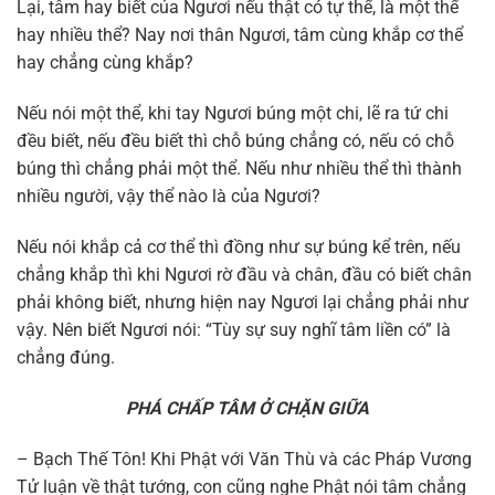
Lại, tâm hay biết của Ngươi nếu thật có tự thể, là một thể
hay nhiều thể? Nay nơi thân Ngươi, tâm cùng khắp cơ thể
hay chẳng cùng khắp?
Nếu nói một thể, khi tay Ngươi búng một chi, lẽ ra tứ chi
đều biết, nếu đều biết thì chỗ búng chẳng có, nếu có chỗ
búng thì chẳng phải một thể. Nếu như nhiều thể thì thành
nhiều người, vậy thể nào là của Ngươi?
Nếu nói khắp cả cơ thể thì đồng như sự búng kể trên, nếu
chẳng khắp thì khi Ngươi rờ đầu và chân, đầu có biết chân
phải không biết, nhưng hiện nay Ngươi lại chẳng phải như
vậy. Nên biết Ngươi nói: “Tùy sự suy nghĩ tâm liền có” là
chẳng đúng.
PHÁ CHẤP TÂM Ở CHẶN GIỮA
– Bạch Thế Tôn! Khi Phật với Văn Thù và các Pháp Vương
Tử luận về thật tướng, con cũng nghe Phật nói tâm chẳng