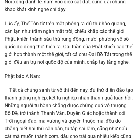
Nói xong đảnh lễ, năm vóc gieo sát đất, cùng đại chúng
khao khát kính nghe chỉ dạy.
Lúc ấy, Thế Tôn từ trên mặt phóng ra đủ thứ hào quang,
xán lạn như trăm ngàn mặt trời, chiếu khắp các thế giới
Phật, khiến thành sáu thứ rung động, mười phương vô số
quốc độ đồng thời hiện ra. Oai thần của Phật khiến các thế
giới hợp thành một thế giới, tất cả chư Đại Bồ Tát trong thế
giới đều an trụ nơi quốc độ của mình, chắp tay lắng nghe.
Phật bảo A Nan:
– Tất cả chúng sanh từ vô thỉ đến nay, đủ thứ điên đảo tạo
thành giống nghiệp, kết tụ nghiệp nhân thành quả luân hồi.
Những người tu hành chẳng được chứng quả vô thượng
Bồ Đề, trở thành Thanh Văn, Duyên Giác hoặc thành cõi
Trời ngoại đạo, ma vương và quyến thuộc ma, đều do
chẳng biết hai thứ căn bản, tu tập sai lầm, cũng như nấu
cát mà muốn thành cơm, dẫu cho trải qua nhiều kiếp cũng