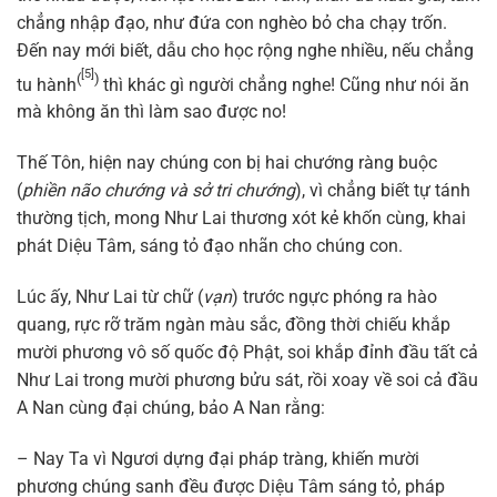
chẳng nhập đạo, như đứa con nghèo bỏ cha chạy trốn.
Đến nay mới biết, dẫu cho học rộng nghe nhiều, nếu chẳng
[5]
(
)
tu hành
thì khác gì người chẳng nghe! Cũng như nói ăn
mà không ăn thì làm sao được no!
Thế Tôn, hiện nay chúng con bị hai chướng ràng buộc
(
phiền não chướng và sở tri chướng
), vì chẳng biết tự tánh
thường tịch, mong Như Lai thương xót kẻ khốn cùng, khai
phát Diệu Tâm, sáng tỏ đạo nhãn cho chúng con.
Lúc ấy, Như Lai từ chữ (
vạn
) trước ngực phóng ra hào
quang, rực rỡ trăm ngàn màu sắc, đồng thời chiếu khắp
mười phương vô số quốc độ Phật, soi khắp đỉnh đầu tất cả
Như Lai trong mười phương bửu sát, rồi xoay về soi cả đầu
A Nan cùng đại chúng, bảo A Nan rằng:
– Nay Ta vì Ngươi dựng đại pháp tràng, khiến mười
phương chúng sanh đều được Diệu Tâm sáng tỏ, pháp