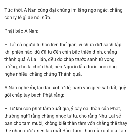
Tức thời, A Nan cùng đại chúng im lặng ngơ ngác, chẳng
còn lý lẽ gì để nói nữa.
Phật bảo A Nan:
– Tất cả người tu học trên thế gian, vì chưa dứt sạch tập
khí phiền não, dù đã tu đến chín bậc thiền định, chẳng
thành quả A La Hán, đều do chấp trước sanh tử vọng
tưởng, cho là chơn thật, nên Ngươi dẫu được học rộng
nghe nhiều, chẳng chứng Thánh quả.
A Nan nghe rồi, lại đau xót rơi lệ, năm vóc gieo sát đất, quỳ
gối chắp tay bạch Phật rằng:
– Từ khi con phát tâm xuất gia, ỷ cậy oai thần của Phật,
thường nghĩ rằng chẳng nhọc tự tu, cho rằng Như Lai sẽ
ban cho tam muội, không biết thân tâm vốn chẳng thể thay
thế nhau được, nên lạc mất Bản Tâm; thân dù xuất gia, tâm