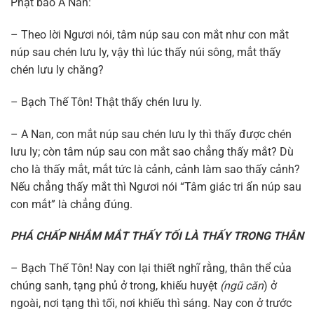
Phật bảo A Nan:
– Theo lời Ngươi nói, tâm núp sau con mắt như con mắt
núp sau chén lưu ly, vậy thì lúc thấy núi sông, mắt thấy
chén lưu ly chăng?
– Bạch Thế Tôn! Thật thấy chén lưu ly.
– A Nan, con mắt núp sau chén lưu ly thì thấy được chén
lưu ly; còn tâm núp sau con mắt sao chẳng thấy mắt? Dù
cho là thấy mắt, mắt tức là cảnh, cảnh làm sao thấy cảnh?
Nếu chẳng thấy mắt thì Ngươi nói “Tâm giác tri ẩn núp sau
con mắt” là chẳng đúng.
PHÁ CHẤP NHẮM MẮT THẤY TỐI LÀ THẤY TRONG THÂN
– Bạch Thế Tôn! Nay con lại thiết nghĩ rằng, thân thể của
chúng sanh, tạng phủ ở trong, khiếu huyệt
(ngũ căn
) ở
ngoài, nơi tạng thì tối, nơi khiếu thì sáng. Nay con ở trước