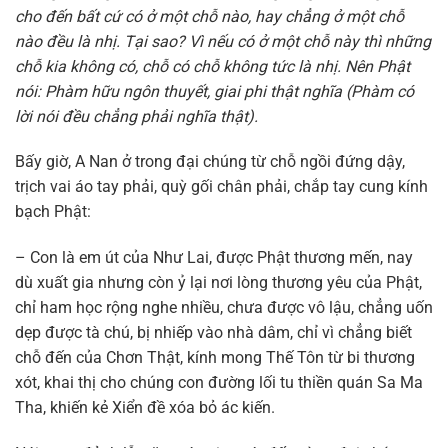
cho đến bất cứ có ở một chỗ nào, hay chẳng ở một chỗ
nào đều là nhị. Tại sao? Vì nếu có ở một chỗ này thì những
chỗ kia không có, chỗ có chỗ không tức là nhị. Nên Phật
nói: Phàm hữu ngôn thuyết, giai phi thật nghĩa (Phàm có
lời nói đều chẳng phải nghĩa thật).
Bấy giờ, A Nan ở trong đại chúng từ chỗ ngồi đứng dậy,
trịch vai áo tay phải, quỳ gối chân phải, chắp tay cung kính
bạch Phật:
– Con là em út của Như Lai, được Phật thương mến, nay
dù xuất gia nhưng còn ỷ lại nơi lòng thương yêu của Phật,
chỉ ham học rộng nghe nhiều, chưa được vô lậu, chẳng uốn
dẹp được tà chú, bị nhiếp vào nhà dâm, chỉ vì chẳng biết
chỗ đến của Chơn Thật, kính mong Thế Tôn từ bi thương
xót, khai thị cho chúng con đường lối tu thiền quán Sa Ma
Tha, khiến kẻ Xiển đề xóa bỏ ác kiến.