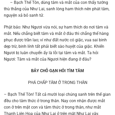
– Bạch Thế Tôn, dùng tâm và mắt của con thấy tướng
thù thắng của Như Lai, sanh lòng ham thích nên phát tâm,
nguyện xả bỏ sanh tử.
Phật bảo: Như Ngươi vừa nói, sự ham thích do nơi tâm và
mắt. Nếu chẳng biết tâm và mắt ở đâu thì chẳng thể hàng
phục được trần lao; ví như đất nước có giặc, vua sai binh
dẹp trừ, binh lính tất phải biết sào huyệt của giặc. Khiến
Ngươi bị luân chuyển ấy là lỗi tại tâm và mắt. Ta hỏi
Ngươi: Tâm và mắt của Ngươi hiện đang ở đâu?
BẢY CHỖ GẠN HỎI TÌM TÂM
PHÁ CHẤP TÂM Ở TRONG THÂN
– Bạch Thế Tôn! Tất cả mười loại chúng sanh trên thế gian
đều cho tâm thức ở trong thân. Nay con nhận được mắt
con ở trên mặt con và tâm thức ở trong thân, như mắt
Thanh Liên Hoa của Như Lai ở trên mặt Như Lai vậy.