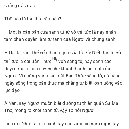
chẳng đắc đạo.
Thế nào là hai thứ căn bản?
– Một là căn bản của sanh tử từ vô thỉ, tức là nay nhận
tâm phan duyên làm tự tánh của Ngươi và chúng sanh;
– Hai là Bản Thể vốn thanh tịnh của Bồ Đề Niết Bàn từ vô
[4]
(
)
thỉ, tức là cái Bản Thức
vốn sáng tỏ, hay sanh các
duyên mà bị các duyên che khuất thành lạc mất của
Ngươi. Vì chúng sanh lạc mất Bản Thức sáng tỏ, dù hàng
ngày sống trong bản thức mà chẳng tự biết, oan uổng vào
lục đạo.
A Nan, nay Ngươi muốn biết đường tu thiền quán Sa Ma
Tha, mong ra khỏi sanh tử, vậy Ta hỏi Ngươi.
Liền đó, Như Lai giơ cánh tay sắc vàng co năm ngón tay,