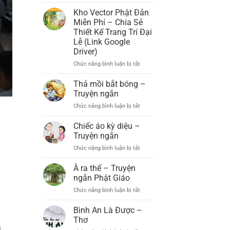
Đạo
Chức
Tràng
Kho Vector Phật Đản
Đại
Xá
Miễn Phí – Chia Sẻ
Lễ
Lợi
Thiết Kế Trang Trí Đại
Phật
Phất
Lễ (Link Google
Đản
(Xã
Driver)
PL.2569
B’Lá,
–
Bảo
Chức năng bình luận bị tắt
ở
DL.2025
Lâm)
Kho
Long
Vector
Thả mồi bắt bóng –
Trọng
Phật
Truyện ngắn
Tổ
Đản
Chức năng bình luận bị tắt
Chức
ở
Miễn
Đại
Thả
Phí
Lễ
mồi
Chiếc áo kỳ diệu –
–
Phật
bắt
Chia
Truyện ngắn
Đản
bóng
Sẻ
Chức năng bình luận bị tắt
ở
PL.2569
–
Thiết
Chiếc
–
Truyện
Kế
áo
À ra thế – Truyện
DL.2025
ngắn
Trang
kỳ
ngắn Phật Giáo
Trí
diệu
Đại
Chức năng bình luận bị tắt
ở
–
Lễ
À
Truyện
(Link
ra
Bình An Là Được –
ngắn
Google
thế
Thơ
Driver)
–
a