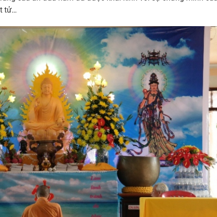
t tử…