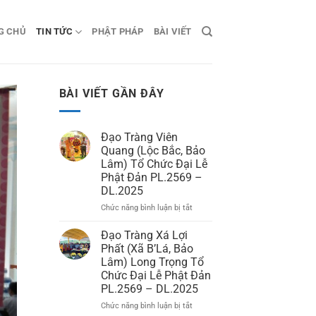
G CHỦ
TIN TỨC
PHẬT PHÁP
BÀI VIẾT
BÀI VIẾT GẦN ĐÂY
Đạo Tràng Viên
Quang (Lộc Bắc, Bảo
Lâm) Tổ Chức Đại Lễ
Phật Đản PL.2569 –
DL.2025
Chức năng bình luận bị tắt
ở
Đạo
Tràng
Đạo Tràng Xá Lợi
Viên
Phất (Xã B’Lá, Bảo
Quang
Lâm) Long Trọng Tổ
(Lộc
Chức Đại Lễ Phật Đản
Bắc,
PL.2569 – DL.2025
Bảo
Lâm)
Chức năng bình luận bị tắt
ở
Tổ