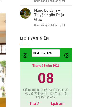
Chức năng bình luận bị tắt
ở
Truyện
Bình
ngắn
An
Nàng Lọ Lem –
Phật
Là
Giáo
Truyện ngắn Phật
Được
Giáo
–
Chức năng bình luận bị tắt
ở
Thơ
Nàng
Lọ
Lem
LỊCH VẠN NIÊN
–
Truyện
ngắn
Phật
Giáo
Tháng 08 năm 2026
08
Giờ hoàng đạo: Tý (23-1), Sửu (1-3),
Mão (5-7), Ngọ (11-13), Thân (15-
17), Dậu (17-19)
Thứ 7
Lịch âm