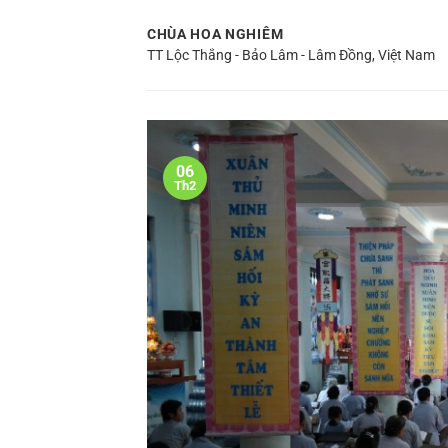
Bỏ
CHÙA HOA NGHIÊM
qua
TT Lộc Thắng - Bảo Lâm - Lâm Đồng, Việt Nam
nội
dung
06
Th2