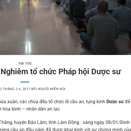
TIN TỨC
Nghiêm tổ chức Pháp hội Dược sư
ÀO
THÁNG 2 6, 2017
BỞI
NGƯỜI MIỀN NÚI
ùa xuân, các chùa đều tổ chức lễ cầu an, tụng kinh
Dược sư
để
i hòa bình – nhân dân an lạc.
c Thắng, huyện Bảo Lâm, tỉnh Lâm Đồng : sáng ngày 08/01/Đinh
ràng cầu an đầu năm đã được khai kinh với sự chứng minh củ