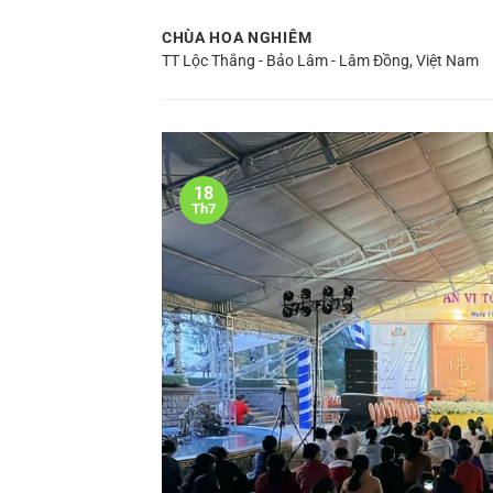
Bỏ
CHÙA HOA NGHIÊM
qua
TT Lộc Thắng - Bảo Lâm - Lâm Đồng, Việt Nam
nội
dung
18
Th7