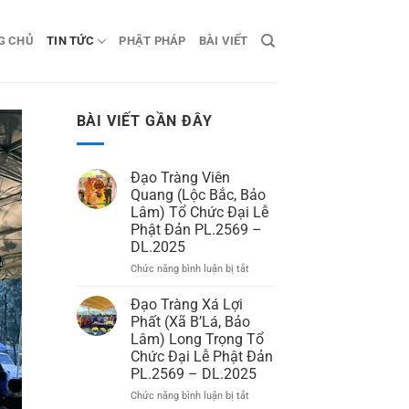
G CHỦ
TIN TỨC
PHẬT PHÁP
BÀI VIẾT
BÀI VIẾT GẦN ĐÂY
Đạo Tràng Viên
Quang (Lộc Bắc, Bảo
Lâm) Tổ Chức Đại Lễ
Phật Đản PL.2569 –
DL.2025
Chức năng bình luận bị tắt
ở
Đạo
Tràng
Đạo Tràng Xá Lợi
Viên
Phất (Xã B’Lá, Bảo
Quang
Lâm) Long Trọng Tổ
(Lộc
Chức Đại Lễ Phật Đản
Bắc,
PL.2569 – DL.2025
Bảo
Lâm)
Chức năng bình luận bị tắt
ở
Tổ