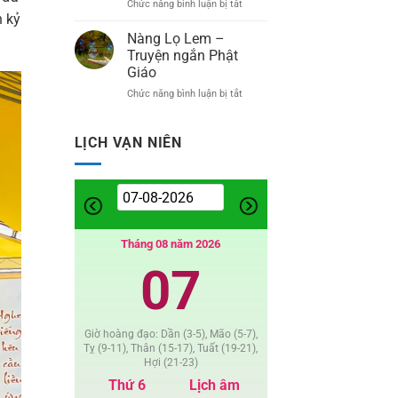
Chức năng bình luận bị tắt
ở
Truyện
n kỷ
Bình
ngắn
An
Nàng Lọ Lem –
Phật
Là
Giáo
Truyện ngắn Phật
Được
Giáo
–
Chức năng bình luận bị tắt
ở
Thơ
Nàng
Lọ
Lem
LỊCH VẠN NIÊN
–
Truyện
ngắn
Phật
Giáo
Tháng 08 năm 2026
07
Giờ hoàng đạo: Dần (3-5), Mão (5-7),
Tỵ (9-11), Thân (15-17), Tuất (19-21),
Hợi (21-23)
Thứ 6
Lịch âm