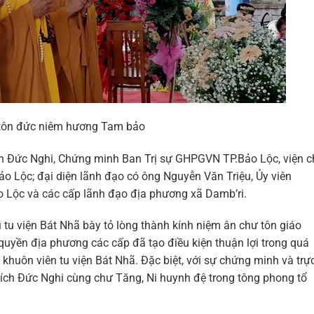
tôn đức niêm hương Tam bảo
 Đức Nghi, Chứng minh Ban Trị sự GHPGVN TP.Bảo Lộc, viện c
Bảo Lộc; đại diện lãnh đạo có ông Nguyễn Văn Triệu, Ủy viên
o Lộc và các cấp lãnh đạo địa phương xã Damb’ri.
rì tu viện Bát Nhã bày tỏ lòng thành kính niệm ân chư tôn giáo
quyền địa phương các cấp đã tạo điều kiện thuận lợi trong quá
khuôn viên tu viện Bát Nhã. Đặc biệt, với sự chứng minh và trự
ích Đức Nghi cùng chư Tăng, Ni huynh đệ trong tông phong tổ