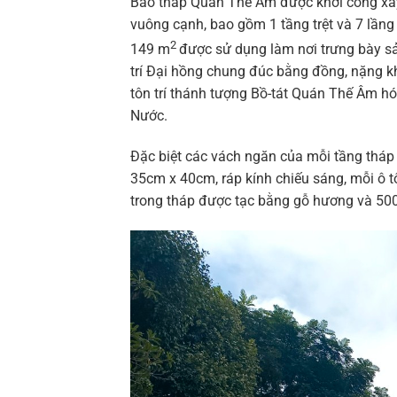
Bảo tháp Quán Thế Âm được khởi công xây 
vuông cạnh, bao gồm 1 tầng trệt và 7 lầng 
2
149 m
được sử dụng làm nơi trưng bày sả
trí Đại hồng chung đúc bằng đồng, nặng k
tôn trí thánh tượng Bồ-tát Quán Thế Âm h
Nước.
Đặc biệt các vách ngăn của mỗi tầng tháp 
35cm x 40cm, ráp kính chiếu sáng, mỗi ô t
trong tháp được tạc bằng gỗ hương và 500