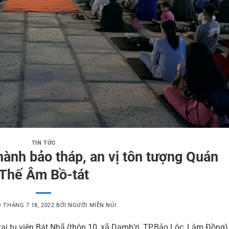
TIN TỨC
hành bảo tháp, an vị tôn tượng Quán
Thế Âm Bồ-tát
O
THÁNG 7 18, 2022
BỞI
NGƯỜI MIỀN NÚI
i tu viện Bát Nhã (thôn 10, xã Damb’ri, TP.Bảo Lộc, Lâm Đồng)