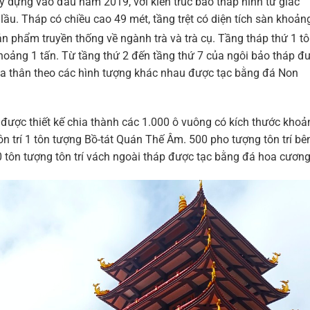
dựng vào đầu năm 2019, với kiến trúc bảo tháp hình tứ giác
lầu. Tháp có chiều cao 49 mét, tầng trệt có diện tích sàn khoản
n phẩm truyền thống về ngành trà và trà cụ. Tầng tháp thứ 1 t
hoảng 1 tấn. Từ tầng thứ 2 đến tầng thứ 7 của ngôi bảo tháp đ
óa thân theo các hình tượng khác nhau được tạc bằng đá Non
được thiết kế chia thành các 1.000 ô vuông có kích thước khoả
ôn trí 1 tôn tượng Bồ-tát Quán Thế Âm. 500 pho tượng tôn trí bê
 tôn tượng tôn trí vách ngoài tháp được tạc bằng đá hoa cương