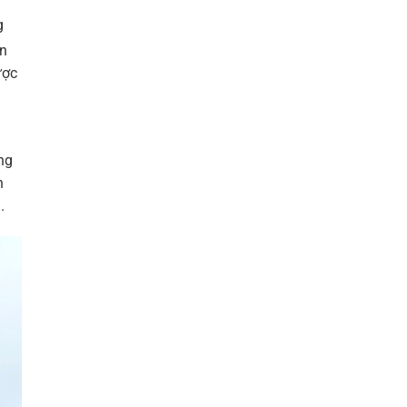
g
ôn
ược
ng
n
.