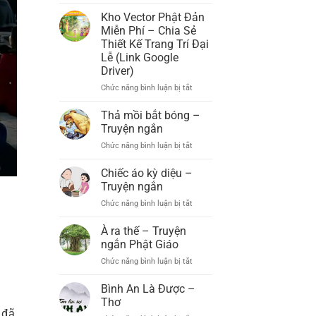
Đạo
Chức
Tràng
Kho Vector Phật Đản
Đại
Xá
Miễn Phí – Chia Sẻ
Lễ
Lợi
Thiết Kế Trang Trí Đại
Phật
Phất
Lễ (Link Google
Đản
(Xã
Driver)
PL.2569
B’Lá,
–
Bảo
Chức năng bình luận bị tắt
ở
DL.2025
Lâm)
Kho
Long
Vector
Thả mồi bắt bóng –
Trọng
Phật
Truyện ngắn
Tổ
Đản
Chức năng bình luận bị tắt
Chức
ở
Miễn
Đại
Thả
Phí
Lễ
mồi
Chiếc áo kỳ diệu –
–
Phật
bắt
Chia
Truyện ngắn
Đản
bóng
Sẻ
Chức năng bình luận bị tắt
ở
PL.2569
–
Thiết
Chiếc
–
Truyện
Kế
áo
À ra thế – Truyện
DL.2025
ngắn
Trang
kỳ
ngắn Phật Giáo
Trí
diệu
Đại
Chức năng bình luận bị tắt
ở
–
Lễ
À
Truyện
(Link
ra
Bình An Là Được –
ngắn
Google
thế
Thơ
Driver)
–
 đã