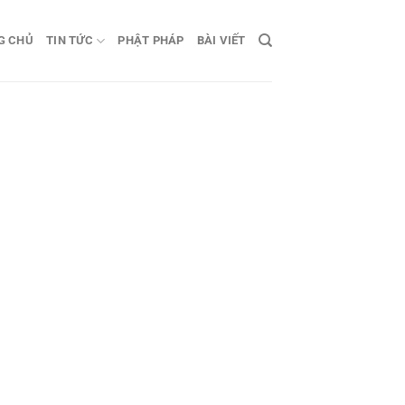
G CHỦ
TIN TỨC
PHẬT PHÁP
BÀI VIẾT