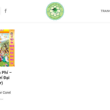
TRAN
 Phí –
rí Đại
r)
or Corel
...