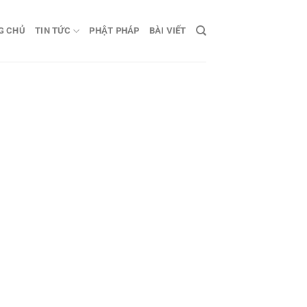
G CHỦ
TIN TỨC
PHẬT PHÁP
BÀI VIẾT