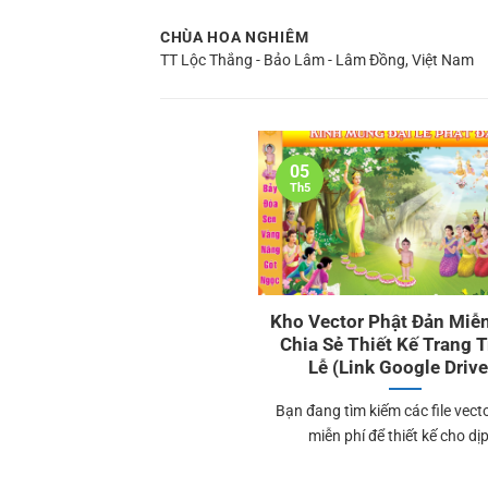
Bỏ
CHÙA HOA NGHIÊM
qua
TT Lộc Thắng - Bảo Lâm - Lâm Đồng, Việt Nam
nội
dung
05
Th5
Kho Vector Phật Đản Miễn
Chia Sẻ Thiết Kế Trang T
Lễ (Link Google Drive
Bạn đang tìm kiếm các file vect
miễn phí để thiết kế cho dịp