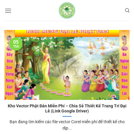
Bỏ
qua
nội
dung
05
Th5
Kho Vector Phật Đản Miễn Phí – Chia Sẻ Thiết Kế Trang Trí Đại
Lễ (Link Google Driver)
Bạn đang tìm kiếm các file vector Corel miễn phí để thiết kế cho
dịp...