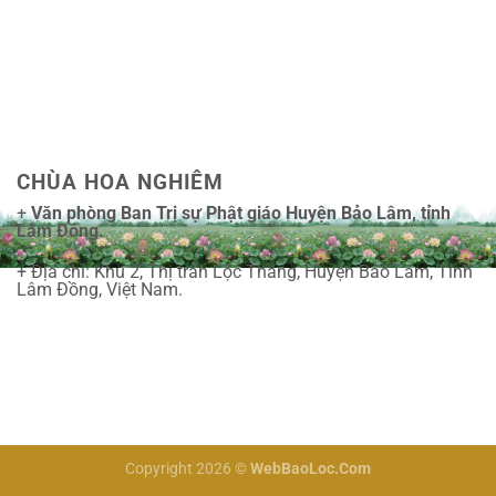
CHÙA HOA NGHIÊM
+
Văn phòng Ban Trị sự Phật giáo Huyện Bảo Lâm, tỉnh
Lâm Đồng.
+ Địa chỉ: Khu 2, Thị trấn Lộc Thắng, Huyện Bảo Lâm, Tỉnh
Lâm Đồng, Việt Nam.
Copyright 2026 ©
WebBaoLoc.Com