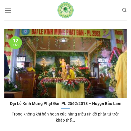
Bỏ
qua
nội
dung
12
Th5
Đại Lễ Kính Mừng Phật Đản PL.2562/2018 – Huyện Bảo Lâm
Trong không khí hân hoan của hàng triệu tín đồ phật tử trên
khắp thế...