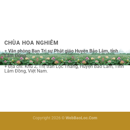
CHÙA HOA NGHIÊM
+
Văn phòng Ban Trị sự Phật giáo Huyện Bảo Lâm, tỉnh
Lâm Đồng.
+ Địa chỉ: Khu 2, Thị trấn Lộc Thắng, Huyện Bảo Lâm, Tỉnh
Lâm Đồng, Việt Nam.
Copyright 2026 ©
WebBaoLoc.Com