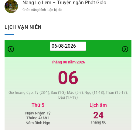
An
ngắn
Nàng Lọ Lem – Truyện ngắn Phật Giáo
Driver)
Là
Phật
Chức năng bình luận bị tắt
ở
Được
Giáo
Nàng
–
Lọ
Thơ
Lem
LỊCH VẠN NIÊN
–
Truyện
ngắn
Phật
Giáo
Tháng 08 năm 2026
06
Giờ hoàng đạo: Tý (23-1), Sửu (1-3), Mão (5-7), Ngọ (11-13), Thân (15-17),
Dậu (17-19)
Thứ 5
Lịch âm
24
Ngày Nhâm Tý
Tháng Ất Mùi
Tháng 06
Năm Bính Ngọ