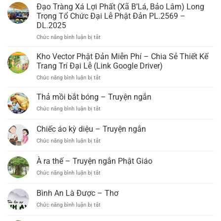
Tràng
Đạo Tràng Xá Lợi Phất (Xã B’Lá, Bảo Lâm) Long
Viên
Trọng Tổ Chức Đại Lễ Phật Đản PL.2569 –
Quang
DL.2025
(Lộc
Chức năng bình luận bị tắt
ở
Bắc,
Đạo
Bảo
Tràng
Lâm)
Kho Vector Phật Đản Miễn Phí – Chia Sẻ Thiết Kế
Xá
Tổ
Trang Trí Đại Lễ (Link Google Driver)
Lợi
Chức
Chức năng bình luận bị tắt
ở
Phất
Đại
Kho
(Xã
Lễ
Vector
Thả mồi bắt bóng – Truyện ngắn
B’Lá,
Phật
Phật
Bảo
Đản
Chức năng bình luận bị tắt
ở
Đản
Lâm)
PL.2569
Thả
Miễn
Long
–
mồi
Chiếc áo kỳ diệu – Truyện ngắn
Phí
Trọng
DL.2025
bắt
–
Tổ
Chức năng bình luận bị tắt
ở
bóng
Chia
Chức
Chiếc
–
Sẻ
Đại
áo
Truyện
À ra thế – Truyện ngắn Phật Giáo
Thiết
Lễ
kỳ
ngắn
Kế
Phật
Chức năng bình luận bị tắt
ở
diệu
Trang
Đản
À
–
Trí
PL.2569
ra
Truyện
Bình An Là Được – Thơ
Đại
–
thế
ngắn
Lễ
Chức năng bình luận bị tắt
DL.2025
ở
–
(Link
Bình
Truyện
Google