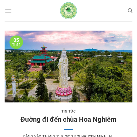
Bỏ
qua
nội
dung
05
Th11
TIN TỨC
Đường đi đến chùa Hoa Nghiêm
ĐĂNG VÀO
THÁNG 11 5, 2013
BỞI
NGUYEN MINH HAI